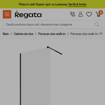
Mergi la Conținut
Plata în rate! Super ușor cu Leanpay.
Verifică limita
0
Caută produse dupa cod, denumire sau categorie
Baie
/
Cabine de dus
/
Paravan dus walk-in
/
Paravan dus walk in / Pere