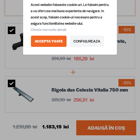
Acest website foloseste cookie-uri. Le folosim pentru
699,99 lei
a va oferi cea mai buna experienta de navigare. In
acest scop, folosim cookie-uri necesare pentru a
asigura functionlitatea website-ului.
-10%
Citeste mai multe detalii.
Baterie dus Celesta Sierra,
monocomanda, montaj pe perete,
ACCEPTA TOATE
CONFIGUREAZA
negru mat
186,29 lei
206,99 lei
-10%
Rigola dus Celesta Vitalia 750 mm
296,91 lei
329,90 lei
1.236,88 lei
1.183,19 lei
ADAUGĂ ÎN COȘ