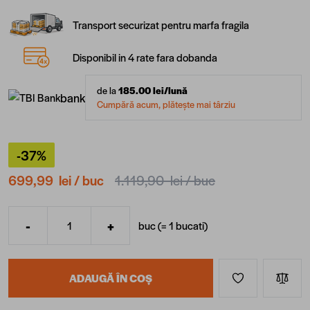
Transport securizat pentru marfa fragila
Disponibil in 4 rate fara dobanda
de la
185.00
lei/lună
bank
Cumpără acum, plătește mai târziu
-37%
699,99 lei
/ buc
1.119,90 lei
/ buc
-
+
buc (=
1
bucati
)
Cantitate
ADAUGĂ ÎN COȘ