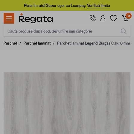
Mergi la Conținut
Plata în rate! Super ușor cu Leanpay.
Verifică limita
0
Caută produse dupa cod, denumire sau categorie
Parchet
/
Parchet laminat
/
Parchet laminat Legend Burgas Oak, 8 mm, c