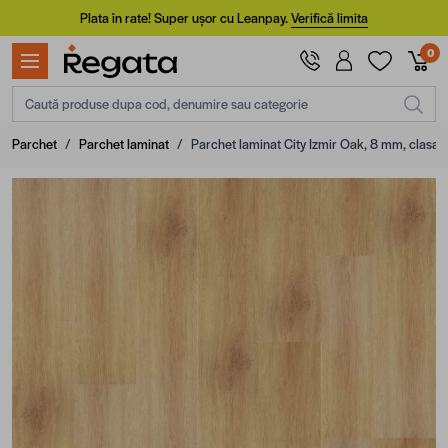
Mergi la Conținut
Plata în rate! Super ușor cu Leanpay.
Verifică limita
0
Caută produse dupa cod, denumire sau categorie
Parchet
/
Parchet laminat
/
Parchet laminat City Izmir Oak, 8 mm, clasa 