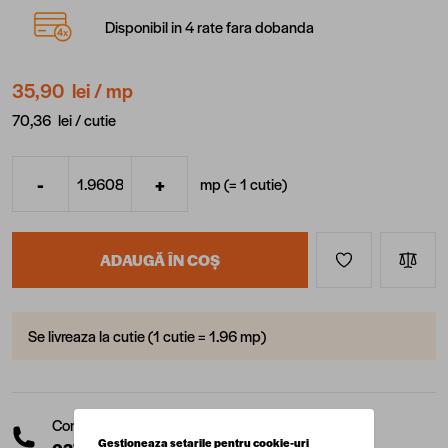
Disponibil in 4 rate fara dobanda
35,90 lei
/ mp
70,36 lei /
cutie
-
+
mp (=
1
cutie
)
Cantitate
ADAUGĂ ÎN COȘ
Se livreaza la cutie (1 cutie = 1.96 mp)
Comanda telefonic la:
Gestioneaza setarile pentru cookie-uri