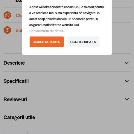
0377 10 22 22
(L-V: 08:00 - 17:00)
Acest website foloseste cookie-uri. Le folosim pentru
a va oferi cea mai buna experienta de navigare. In
Chat pe Whatsapp
acest scop, folosim cookie-uri necesare pentru a
asigura functionlitatea website-ului.
Solicita postare in SEAP/SICAP
Citeste mai multe detalii.
ACCEPTA TOATE
CONFIGUREAZA
Descriere
Specificatii
Review-uri
Categorii utile