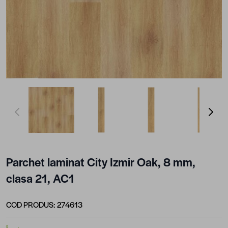
View larger image
View larger image
View larger image
View lar
Parchet laminat City Izmir Oak, 8 mm,
clasa 21, AC1
COD PRODUS:
274613