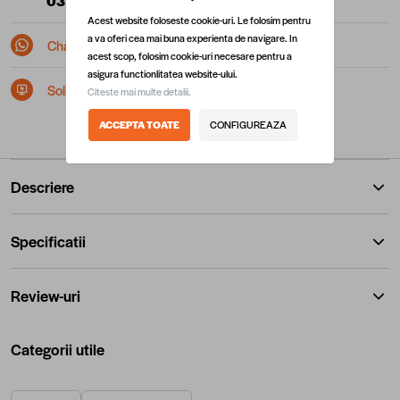
0377 10 22 22
(L-V: 08:00 - 17:00)
Acest website foloseste cookie-uri. Le folosim pentru
a va oferi cea mai buna experienta de navigare. In
Chat pe Whatsapp
acest scop, folosim cookie-uri necesare pentru a
asigura functionlitatea website-ului.
Solicita postare in SEAP/SICAP
Citeste mai multe detalii.
ACCEPTA TOATE
CONFIGUREAZA
Descriere
Specificatii
Review-uri
Categorii utile