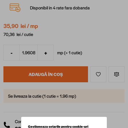
Disponibil in 4 rate fara dobanda
35,90 lei
/ mp
70,36 lei /
cutie
-
+
mp (=
1
cutie
)
Cantitate
ADAUGĂ ÎN COȘ
Se livreaza la cutie (1 cutie = 1.96 mp)
Comanda telefonic la:
Gestioneaza setarile pentru cookie-uri