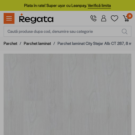
Mergi la Conținut
Plata în rate! Super ușor cu Leanpay.
Verifică limita
0
Caută produse dupa cod, denumire sau categorie
Parchet
/
Parchet laminat
/
Parchet laminat City Stejar Alb CT 287, 8 mm