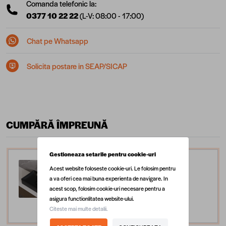
Comanda telefonic la:
0377 10 22 22
(L-V: 08:00 - 17:00)
Chat pe Whatsapp
Solicita postare in SEAP/SICAP
CUMPĂRĂ ÎMPREUNĂ
Gestioneaza setarile pentru cookie-uri
Lavoar baie pe blat Celesta
Acest website foloseste cookie-uri. Le folosim pentru
Toronto, 50 x 36 x 11 cm,
a va oferi cea mai buna experienta de navigare. In
acest scop, folosim cookie-uri necesare pentru a
ceramica, negru mat
asigura functionlitatea website-ului.
519,99 lei
Citeste mai multe detalii.