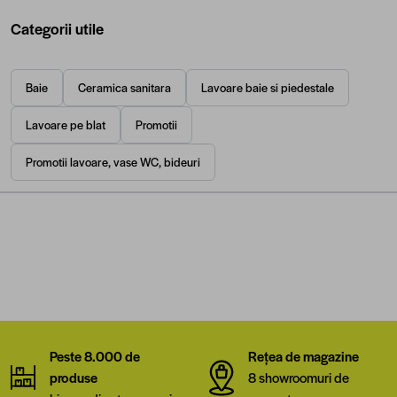
Categorii utile
Baie
Ceramica sanitara
Lavoare baie si piedestale
Lavoare pe blat
Promotii
Promotii lavoare, vase WC, bideuri
Peste 8.000 de
Rețea de magazine
produse
8 showroomuri de