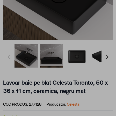
View larger image
View larger image
View larger image
View lar
Lavoar baie pe blat Celesta Toronto, 50 x
36 x 11 cm, ceramica, negru mat
COD PRODUS:
277128
Producator:
Celesta