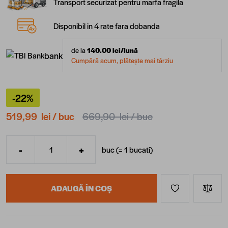
Transport securizat pentru marfa fragila
Disponibil in 4 rate fara dobanda
de la
140.00
lei/lună
bank
Cumpără acum, plătește mai târziu
-22%
519,99 lei
/ buc
669,90 lei
/ buc
-
+
buc (=
1
bucati
)
Cantitate
ADAUGĂ ÎN COȘ