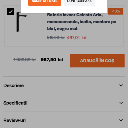
ACCEPTA TOATE
CONFIGUREAZA
-10%
Baterie lavoar Celesta Aria,
monocomanda, inalta, montare pe
blat, negru mat
467,91 lei
519,90 lei
1.039,89 lei
987,90 lei
ADAUGĂ ÎN COȘ
Descriere
Specificatii
Review-uri