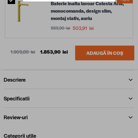
Baterie inalta lavoar Celesta Aria,
monocomanda, design slim,
montaj stativ, auriu
503,91 lei
559,90 lei
1.909,89 lei
1.853,90 lei
ADAUGĂ ÎN COȘ
Descriere
Specificatii
Review-uri
Categorii utile