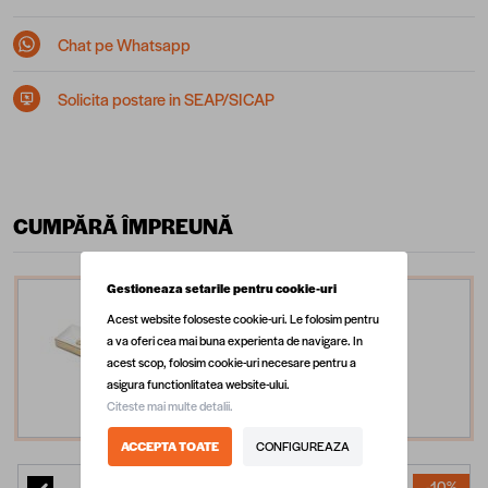
Chat pe Whatsapp
Solicita postare in SEAP/SICAP
CUMPĂRĂ ÎMPREUNĂ
Gestioneaza setarile pentru cookie-uri
Lavoar baie pe blat Celesta
Acest website foloseste cookie-uri. Le folosim pentru
Toronto, 50 x 36 x 11 cm,
a va oferi cea mai buna experienta de navigare. In
acest scop, folosim cookie-uri necesare pentru a
ceramica, auriu/alb
asigura functionlitatea website-ului.
1.349,99 lei
Citeste mai multe detalii.
ACCEPTA TOATE
CONFIGUREAZA
-10%