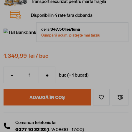
Transport securizat pentru marfa fragila
Disponibil in 4 rate fara dobanda
de la
347.50
lei/lună
bank
Cumpără acum, plătește mai târziu
1.349,99 lei
/ buc
-
+
buc (=
1
bucati
)
Cantitate
ADAUGĂ ÎN COȘ
Comanda telefonic la:
0377 10 22 22
(L-V: 08:00 - 17:00)