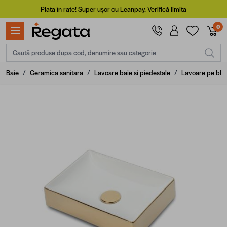
Mergi la Conținut
Plata în rate! Super ușor cu Leanpay.
Verifică limita
0
Caută produse dupa cod, denumire sau categorie
Baie
/
Ceramica sanitara
/
Lavoare baie si piedestale
/
Lavoare pe blat