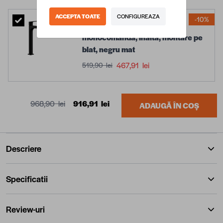
ACCEPTA TOATE
CONFIGUREAZA
-10%
Baterie lavoar Celesta Aria,
monocomanda, inalta, montare pe
blat, negru mat
467,91 lei
519,90 lei
968,90 lei
916,91 lei
ADAUGĂ ÎN COȘ
Descriere
Specificatii
Review-uri