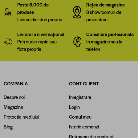
Peste 8.000 de
Rețea de magazine
produse
8 showroomuri de
Livrare din stoc propriu
prezentare
Livrare la nivel național
Consiliere profesională
Prin curier rapid sau
In magazine sau la
flota proprie
telefon
COMPANIA
CONT CLIENT
Despre noi
Inregistrare
Magazine
Login
Protectia mediului
Contul meu
Blog
Istoric comenzi
Retragere din contract