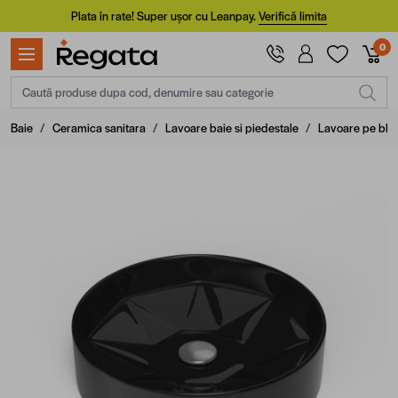
Mergi la Conținut
Plata în rate! Super ușor cu Leanpay.
Verifică limita
0
Caută produse dupa cod, denumire sau categorie
Baie
/
Ceramica sanitara
/
Lavoare baie si piedestale
/
Lavoare pe blat