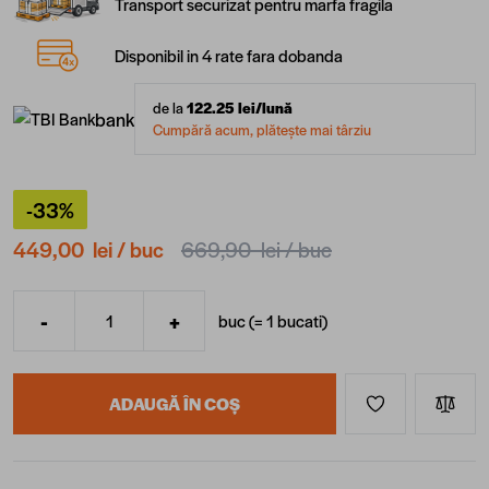
Transport securizat pentru marfa fragila
Disponibil in 4 rate fara dobanda
de la
122.25
lei/lună
bank
Cumpără acum, plătește mai târziu
-33%
449,00 lei
/ buc
669,90 lei
/ buc
-
+
buc (=
1
bucati
)
Cantitate
ADAUGĂ ÎN COȘ