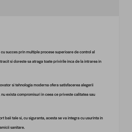
ut cu succes prin multiple procese superioare de control al
acit si doreste sa atraga toate privirile inca de la intrarea in
 inovator si tehnologia moderna ofera satisfacerea alegerii
, nu exista compromisuri in ceea ce priveste calitatea sau
 baii tale si, cu siguranta, acesta se va integra cu usurinta in
amicii sanitare.