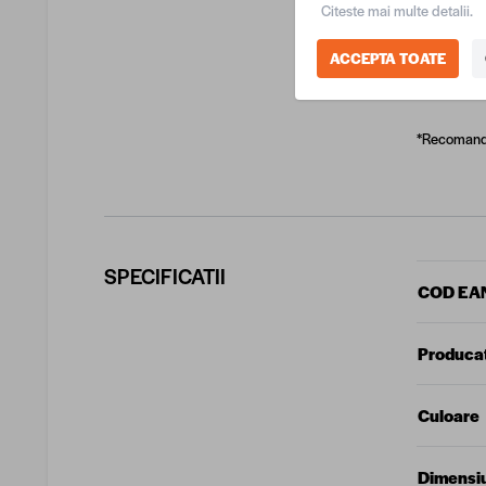
Citeste mai multe detalii.
latime
ACCEPTA TOATE
inaltim
*Recomandam
SPECIFICATII
COD EA
Produca
Culoare
Dimensi