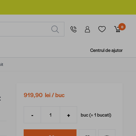
0
Centrul de ajutor
it
,
919,90 lei
/ buc
t
-
+
buc (=
1
bucati
)
Cantitate