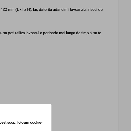
0 mm (L x l x H). Iar, datorita adancimii lavoarului, riscul de
tu sa poti utiliza lavoarul o perioada mai lunga de timp si sa te
cest scop, folosim cookie-