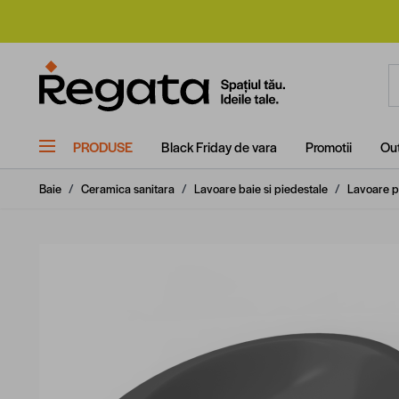
Mergi la Conținut
C
PRODUSE
Black Friday de vara
Promotii
Out
Baie
/
Ceramica sanitara
/
Lavoare baie si piedestale
/
Lavoare p