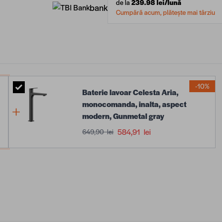
de la
239.98
lei/lună
bank
Cumpără acum, plătește mai târziu
-10%
Baterie lavoar Celesta Aria,
monocomanda, inalta, aspect
modern, Gunmetal gray
584,91 lei
649,90 lei