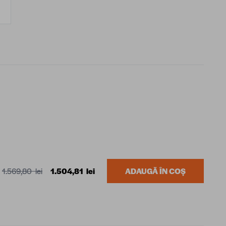
1.569,80 lei
1.504,81 lei
ADAUGĂ ÎN COȘ