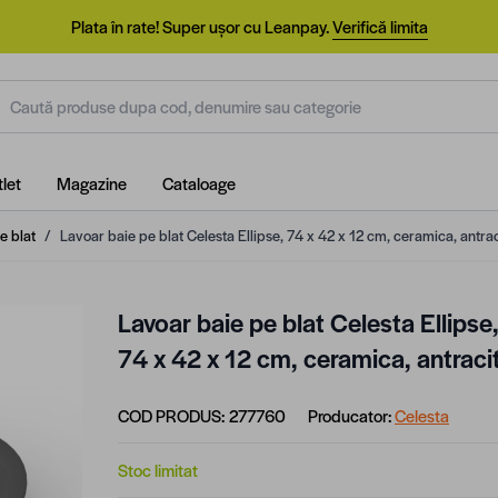
Plata în rate! Super ușor cu Leanpay.
Verifică limita
aută produse dupa cod, denumire sau categorie
let
Magazine
Cataloage
e blat
/
Lavoar baie pe blat Celesta Ellipse, 74 x 42 x 12 cm, ceramica, antrac
Lavoar baie pe blat Celesta Ellipse
74 x 42 x 12 cm, ceramica, antraci
COD PRODUS:
277760
Producator:
Celesta
Stoc limitat