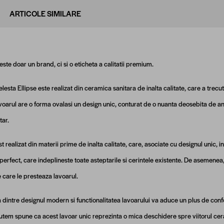
ARTICOLE SIMILARE
este doar un brand, ci si o eticheta a calitatii premium.
lesta Ellipse este realizat din ceramica sanitara de inalta calitate, care a trec
Lavoarul are o forma ovalasi un design unic, conturat de o nuanta deosebita de antr
tar.
ost realizat din materii prime de inalta calitate, care, asociate cu designul unic,
perfect, care indeplineste toate asteptarile si cerintele existente. De asemenea
e care le presteaza lavoarul.
dintre designul modern si functionalitatea lavoarului va aduce un plus de confort
 Putem spune ca acest lavoar unic reprezinta o mica deschidere spre viitorul cer