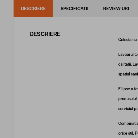
DESCRIERE
SPECIFICATII
REVIEW-URI
DESCRIERE
Celesta nu 
Lavoarul Ce
calitatii. 
spatiul sani
Ellipse a f
produsului 
serviciul p
Combinatia 
orice stil.