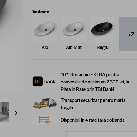
Variante
+2
Alb
Alb Mat
Negru
10% Reducere EXTRA pentru
comenzile de minimum 2.300 lei, la
Plata în Rate prin TBI Bank!
Transport securizat pentru marfa
ge
View larger image
View larger image
fragila
Disponibil in 4 rate fara dobanda