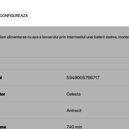
: 420 mm
CONFIGUREAZA
e: 120 mm
 alimentarea cu apa a lavoarului prin intermediul unei baterii stative, monta
N
5949005766717
tor
Celesta
Antracit
une
740 mm