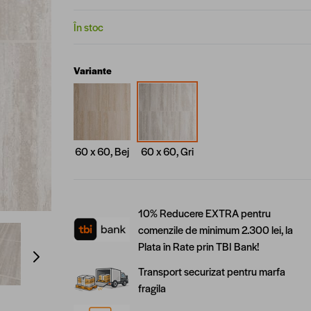
În stoc
Variante
60 x 60, Bej
60 x 60, Gri
10% Reducere EXTRA pentru
comenzile de minimum 2.300 lei, la
ge
View larger image
View larger image
Plata în Rate prin TBI Bank!
Transport securizat pentru marfa
fragila