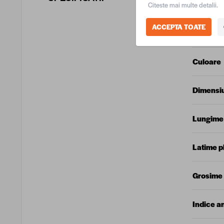
COD EA
Citeste mai multe detalii.
ACCEPTA TOATE
Produca
Culoare
Dimensiu
Lungime
Latime p
Grosime
Indice a