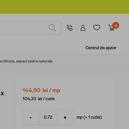
0
Centrul de ajutor
ectificata, aspect piatra naturala
144,90 lei
/ mp
 x
104,33 lei /
cutie
-
+
mp (=
1
cutie
)
Cantitate