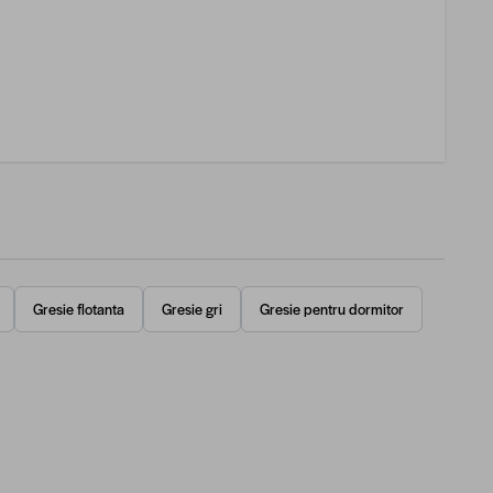
Gresie flotanta
Gresie gri
Gresie pentru dormitor