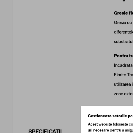
Gresie fl
Gresia cu 
diferentel
substratul
Pentru tr
Incadrata 
Fiorito Tr
utilizarea
zone exter
Gestioneaza setarile pe
Acest website foloseste co
SPECIFICATII
uri necesare pentru a asigu