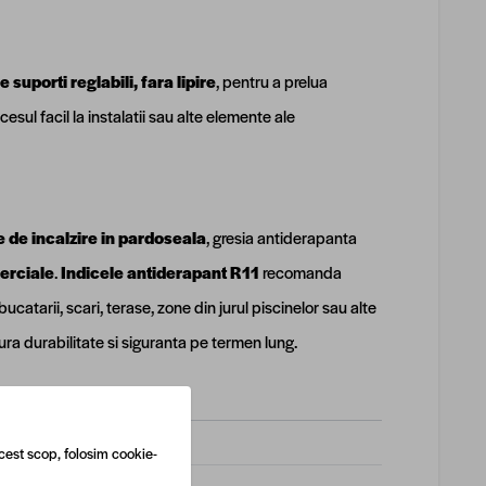
suporti reglabili, fara lipire
, pentru a prelua
cesul facil la instalatii sau alte elemente ale
 de incalzire in pardoseala
, gresia antiderapanta
merciale
.
Indicele antiderapant R11
recomanda
catarii, scari, terase, zone din jurul piscinelor sau alte
ura durabilitate si siguranta pe termen lung.
cest scop, folosim cookie-