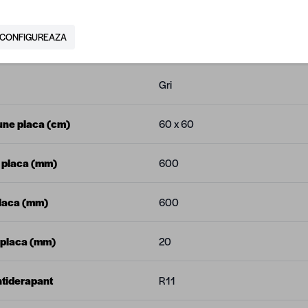
N
5940794000457
CONFIGUREAZA
tor
Regata
Gri
ne placa (cm)
60 x 60
 placa (mm)
600
laca (mm)
600
 placa (mm)
20
ntiderapant
R11