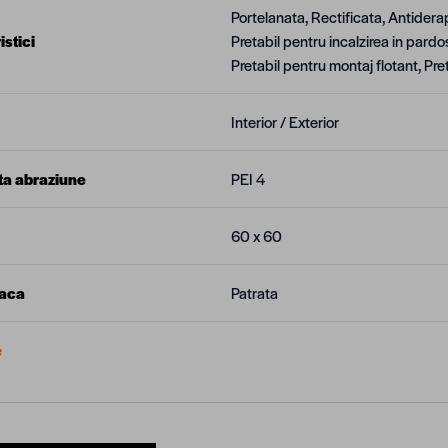
Portelanata, Rectificata, Antiderapa
stici
Pretabil pentru incalzirea in pardo
Pretabil pentru montaj flotant, Pre
Interior / Exterior
ta abraziune
PEI 4
60 x 60
laca
Patrata
e