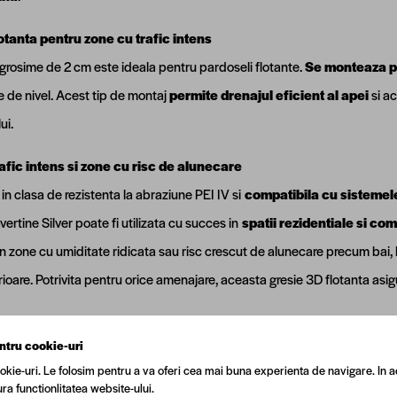
otanta pentru zone cu trafic intens
grosime de 2 cm este ideala pentru pardoseli flotante.
Se monteaza pe 
e de nivel. Acest tip de montaj
permite drenajul eficient al apei
si ac
ui.
afic intens si zone cu risc de alunecare
in clasa de rezistenta la abraziune PEI IV si
compatibila cu sistemele
avertine Silver poate fi utilizata cu succes in
spatii rezidentiale si co
 in zone cu umiditate ridicata sau risc crescut de alunecare precum bai, bu
ioare. Potrivita pentru orice amenajare, aceasta gresie 3D flotanta asig
ntru cookie-uri
okie-uri. Le folosim pentru a va oferi cea mai buna experienta de navigare. In a
ra functionlitatea website-ului.