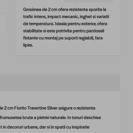
Grosimea de 2 cm ofera rezistenta sporita la
trafic intens, impact mecanic, inghet si variatii
de temperatura. Ideala pentru exterior, ofera
stabilitate si este potrivita pentru pardoseli
flotante cu montaj pe suporti reglabili, fara
lipire.
e 2 cm Fiorito Travertine Silver asigura o rezistenta
e frumusetea bruta a pietrei naturale. In tonuri deschise
t in decoruri urbane, dar si in spatii cu inspiratie