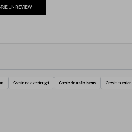
CRIE UN REVIEW
ta
Gresie de exterior gri
Gresie de trafic intens
Gresie exterior