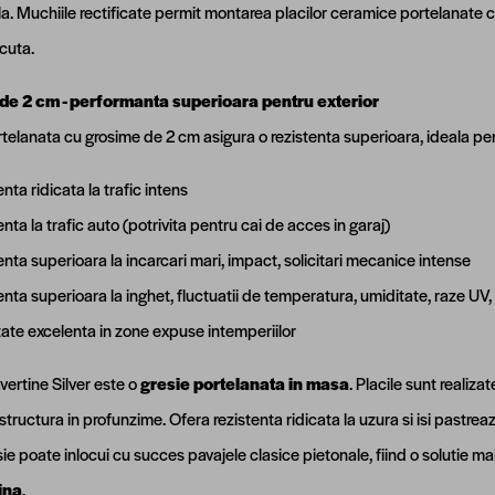
la. Muchiile rectificate permit montarea placilor ceramice portelanate cu
acuta.
de 2 cm - performanta superioara pentru exterior
telanata cu grosime de 2 cm asigura o rezistenta superioara, ideala pent
nta ridicata la trafic intens
nta la trafic auto (potrivita pentru cai de acces in garaj)
nta superioara la incarcari mari, impact, solicitari mecanice intense
nta superioara la inghet, fluctuatii de temperatura, umiditate, raze UV,
tate excelenta in zone expuse intemperiilor
avertine Silver este o
gresie portelanata in masa
. Placile sunt realiz
 structura in profunzime. Ofera rezistenta ridicata la uzura si isi pastreaz
sie poate inlocui cu succes pavajele clasice pietonale, fiind o solutie m
ina
.