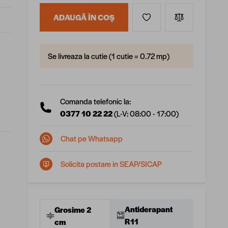
ADAUGĂ ÎN COȘ
Se livreaza la cutie (1 cutie = 0.72 mp)
Comanda telefonic la:
0377 10 22 22
(L-V: 08:00 - 17:00)
Chat pe Whatsapp
Solicita postare in SEAP/SICAP
Antiderapant
Grosime 2
R11
cm