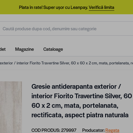
Plata în rate! Super ușor cu Leanpay.
Verifică limita
aută produse dupa cod, denumire sau categorie
let
Magazine
Cataloage
xterior / interior Fiorito Travertine Silver, 60 x 60 x 2 cm, mata, portelanata, r
Gresie antiderapanta exterior /
interior Fiorito Travertine Silver, 60
60 x 2 cm, mata, portelanata,
rectificata, aspect piatra naturala
COD PRODUS:
279997
Producator:
Regata