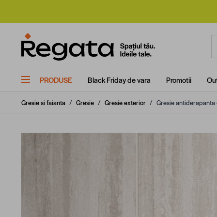
Mergi la Conținut
C
PRODUSE
Black Friday de vara
Promotii
Out
Gresie si faianta
/
Gresie
/
Gresie exterior
/
Gresie antiderapanta e