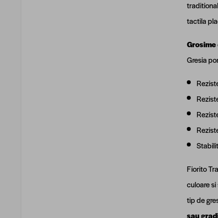
traditiona
tactila pl
Grosime 
Gresia por
Reziste
Reziste
Reziste
Reziste
Stabili
Fiorito Tr
culoare si
tip de gre
sau grad