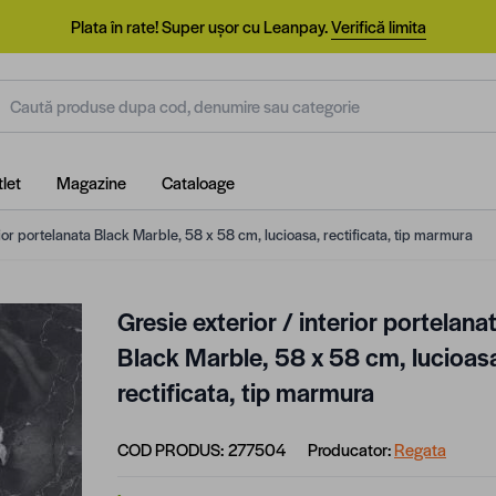
Plata în rate! Super ușor cu Leanpay.
Verifică limita
aută produse dupa cod, denumire sau categorie
let
Magazine
Cataloage
rior portelanata Black Marble, 58 x 58 cm, lucioasa, rectificata, tip marmura
Gresie exterior / interior portelana
Black Marble, 58 x 58 cm, lucioas
rectificata, tip marmura
COD PRODUS:
277504
Producator:
Regata