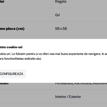
tor
Regata
Gri
ne placa (cm)
58 x 58
 placa (mm)
580
ntru cookie-uri
okie-uri. Le folosim pentru a va oferi cea mai buna experienta de navigare. In a
laca (mm)
580
ra functionlitatea website-ului.
 placa (mm)
10
CONFIGUREAZA
stici
Portelanata, Rectificata, Rezistent
Interior / Exterior