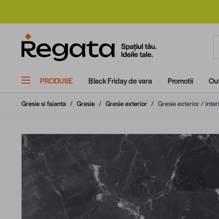
Mergi la Conținut
C
PRODUSE
Black Friday de vara
Promotii
Out
Gresie si faianta
/
Gresie
/
Gresie exterior
/
Gresie exterior / inte