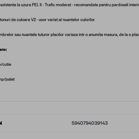
ezistenta la uzura PEI. II - Trafic moderat - recomandate pentru pardoseli inter
 tonuri de culoare V2 - usor variat al nuantelor culorilor
brelor sau nuantele tuturor placilor variaza intr-o anumita masura, de la o placa
are:
/cutie
mp/palet
N
5940794039143