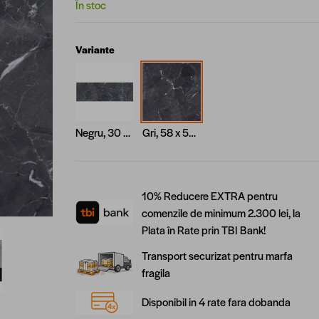
În stoc
Variante
Negru, 30 x 90 cm
Gri, 58 x 58 cm
10% Reducere EXTRA pentru
comenzile de minimum 2.300 lei, la
Plata în Rate prin TBI Bank!
arger image
Transport securizat pentru marfa
fragila
Disponibil in 4 rate fara dobanda