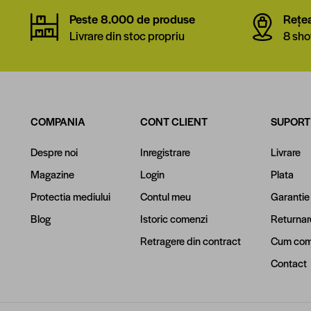
Peste 8.000 de produse
Rețe
Livrare din stoc propriu
8 sho
COMPANIA
CONT CLIENT
SUPORT
Despre noi
Inregistrare
Livrare
Magazine
Login
Plata
Protectia mediului
Contul meu
Garantie
Blog
Istoric comenzi
Returnar
Retragere din contract
Cum com
Contact