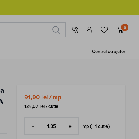
0
Centrul de ajutor
ta
91,90 lei
/ mp
a,
124,07 lei /
cutie
-
+
mp (=
1
cutie
)
Cantitate