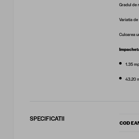
Gradul de r
Variatia de
Culoarea um
Impachet
1.35 mp
43.20 
SPECIFICATII
COD EA