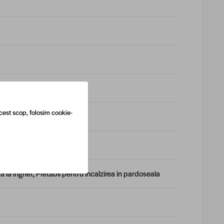
cest scop, folosim cookie-
a la inghet, Pretabil pentru incalzirea in pardoseala