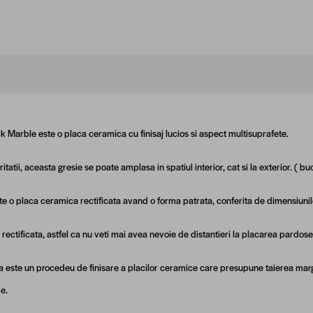
k Marble este o placa ceramica cu finisaj lucios si aspect multisuprafete.
itatii, aceasta gresie se poate amplasa in spatiul interior, cat si la exterior. ( bu
e o placa ceramica rectificata avand o forma patrata, conferita de dimensiuni
 rectificata, astfel ca nu veti mai avea nevoie de distantieri la placarea pardose
a este un procedeu de finisare a placilor ceramice care presupune taierea margi
e.