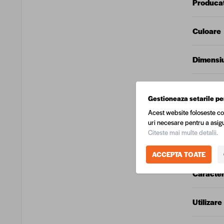
Produca
Culoare
Dimensiu
Lungime
Gestioneaza setarile pe
Acest website foloseste co
Latime p
uri necesare pentru a asigu
Citeste mai multe detalii.
Grosime
ACCEPTA TOATE
Caracteri
Utilizare