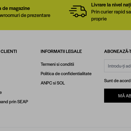
Livrare la nivel naț
a de magazine
Prin curier rapid sa
wroomuri de prezentare
proprie
 CLIENTI
INFORMATII LEGALE
ABONEAZĂ-T
Adresă email
Termeni si conditii
Politica de confidentialitate
Sunt de acor
ANPC
si
SOL
e
MĂ A
and prin SEAP