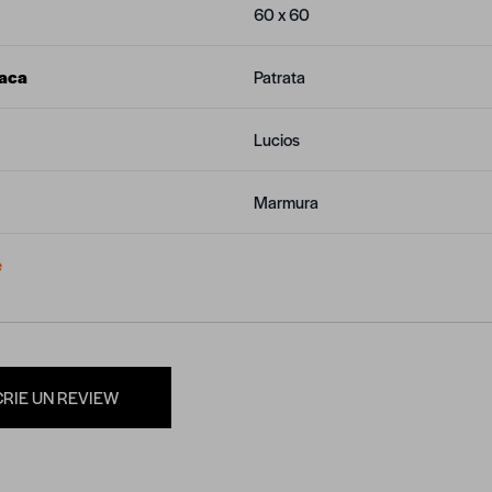
60 x 60
laca
Patrata
Lucios
Marmura
e
CRIE UN REVIEW