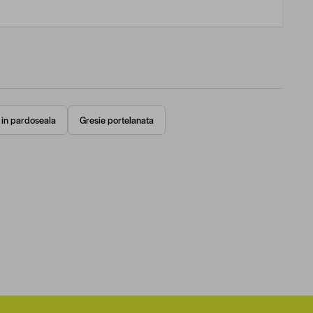
e in pardoseala
Gresie portelanata