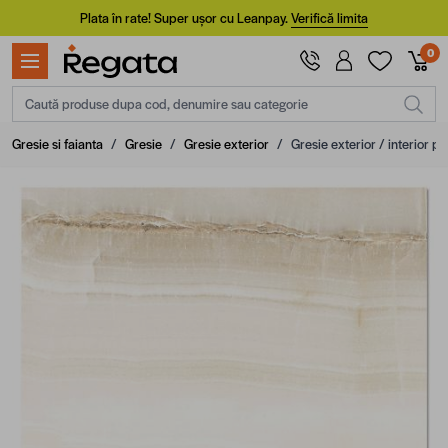
Mergi la Conținut
Plata în rate! Super ușor cu Leanpay.
Verifică limita
0
Caută produse dupa cod, denumire sau categorie
Gresie si faianta
/
Gresie
/
Gresie exterior
/
Gresie exterior / interior 