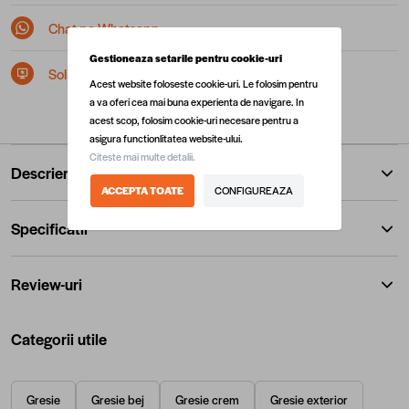
Chat pe Whatsapp
Gestioneaza setarile pentru cookie-uri
Solicita postare in SEAP/SICAP
Acest website foloseste cookie-uri. Le folosim pentru
a va oferi cea mai buna experienta de navigare. In
acest scop, folosim cookie-uri necesare pentru a
asigura functionlitatea website-ului.
Citeste mai multe detalii.
Descriere
ACCEPTA TOATE
CONFIGUREAZA
Specificatii
Review-uri
Categorii utile
Gresie
Gresie bej
Gresie crem
Gresie exterior