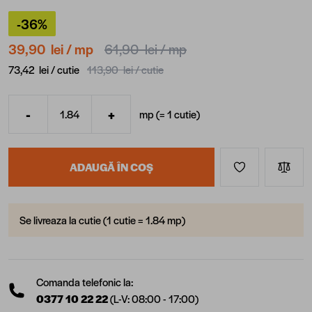
-36%
39,90 lei
/ mp
61,90 lei
/ mp
73,42 lei /
cutie
113,90 lei /
cutie
-
+
mp (=
1
cutie
)
Cantitate
ADAUGĂ ÎN COȘ
Se livreaza la cutie (1 cutie = 1.84 mp)
Comanda telefonic la:
0377 10 22 22
(L-V: 08:00 - 17:00)