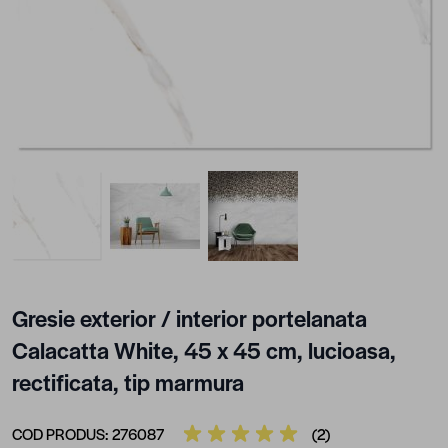
View larger image
View larger image
View larger image
Gresie exterior / interior portelanata
Calacatta White, 45 x 45 cm, lucioasa,
rectificata, tip marmura
COD PRODUS:
276087
(2)