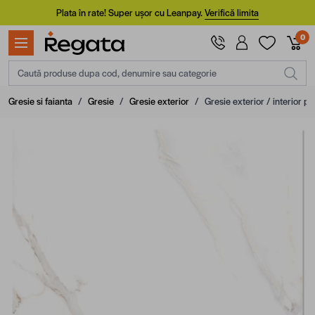
Mergi la Conținut
Plata în rate! Super ușor cu Leanpay.
Verifică limita
0
Caută produse dupa cod, denumire sau categorie
Gresie si faianta
/
Gresie
/
Gresie exterior
/
Gresie exterior / interior p