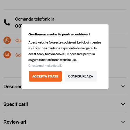
Comanda telefonic la:
0377 10 22 22
(L-V: 08:00 - 17:00)
Gestioneaza setarile pentru cookie-uri
Chat pe Whatsapp
Acest website foloseste cookie-uri. Le folosim pentru
a va oferi cea mai buna experienta de navigare. In
acest scop, folosim cookie-uri necesare pentru a
Solicita postare in SEAP/SICAP
asigura functionlitatea website-ului.
Citeste mai multe detalii.
ACCEPTA TOATE
CONFIGUREAZA
Descriere
Specificatii
Review-uri