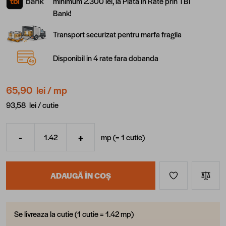
minimum 2.300 lei, la Plata în Rate prin TBI
Bank!
Transport securizat pentru marfa fragila
Disponibil in 4 rate fara dobanda
65,90 lei
/ mp
93,58 lei /
cutie
-
+
mp (=
1
cutie
)
Cantitate
ADAUGĂ ÎN COȘ
Se livreaza la cutie (1 cutie = 1.42 mp)