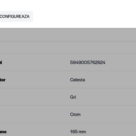
ateriei reprezinta haina supusa stresului de aceea, aceasta a fost proiectata sa r
CONFIGUREAZA
e provoaca distrugerea produsului.
N
5949005762924
tor
Celesta
Gri
Crom
une
165 mm