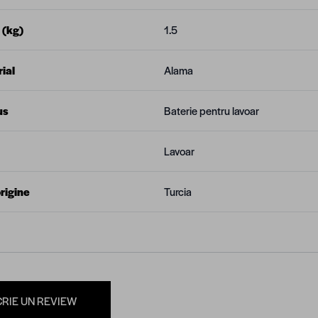
 (kg)
1.5
ial
Alama
us
Baterie pentru lavoar
Lavoar
rigine
Turcia
CRIE UN REVIEW