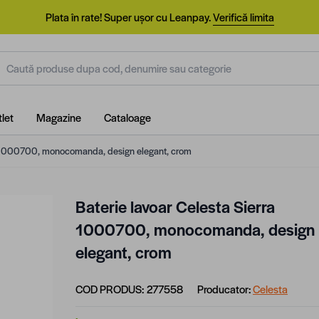
Plata în rate! Super ușor cu Leanpay.
Verifică limita
aută produse dupa cod, denumire sau categorie
let
Magazine
Cataloage
a 1000700, monocomanda, design elegant, crom
Baterie lavoar Celesta Sierra
1000700, monocomanda, design
elegant, crom
COD PRODUS:
277558
Producator:
Celesta