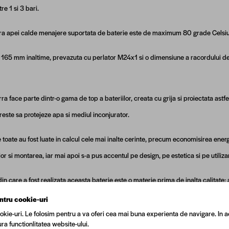
re 1 si 3 bari.
a apei calde menajere suportata de baterie este de maximum 80 grade Celsius,
 165 mm inaltime, prevazuta cu perlator M24x1 si o dimensiune a racordului de
rra face parte dintr-o gama de top a bateriilor, creata cu grija si proiectata astfe
este sa protejeze apa si mediul inconjurator.
e toate au fost luate in calcul cele mai inalte cerinte, precum economisirea energ
or si montarea, iar mai apoi s-a pus accentul pe design, pe estetica si pe utiliza
din care a fost realizata aceasta baterie este o materie prima de inalta calitate
ntru cookie-uri
e de strunjire (rotunjire, filetare, gaurire sau zimtuire) sunt realizate cu ajuto
okie-uri. Le folosim pentru a va oferi cea mai buna experienta de navigare. In a
ra functionlitatea website-ului.