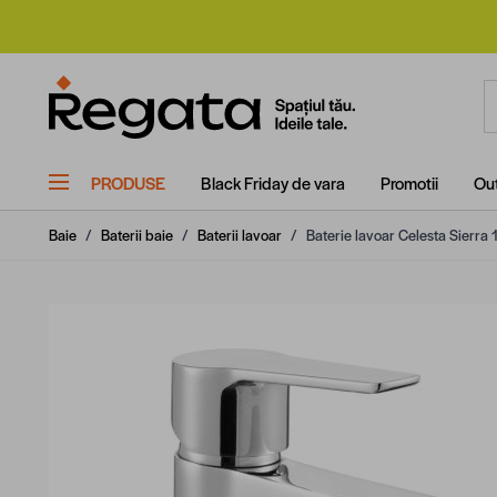
Mergi la Conținut
C
PRODUSE
Black Friday de vara
Promotii
Out
Baie
/
Baterii baie
/
Baterii lavoar
/
Baterie lavoar Celesta Sierr