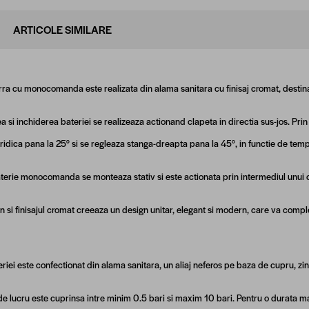
ARTICOLE SIMILARE
rra cu monocomanda este realizata din alama sanitara cu finisaj cromat, destina
 si inchiderea bateriei se realizeaza actionand clapeta in directia sus-jos. Pri
ridica pana la 25° si se regleaza stanga-dreapta pana la 45°, in functie de temp
terie monocomanda se monteaza stativ si este actionata prin intermediul unui
n si finisajul cromat creeaza un design unitar, elegant si modern, care va comple
riei este confectionat din alama sanitara, un aliaj neferos pe baza de cupru, zinc
e lucru este cuprinsa intre minim 0.5 bari si maxim 10 bari. Pentru o durata 