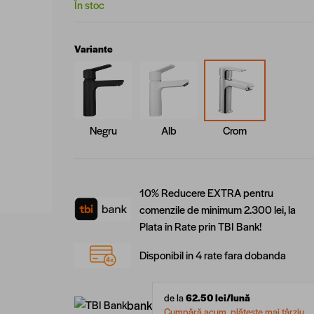
În stoc
Variante
Negru
Alb
Crom
10% Reducere EXTRA pentru
comenzile de minimum 2.300 lei, la
Plata în Rate prin TBI Bank!
Disponibil in 4 rate fara dobanda
de la
62.50
lei/lună
bank
Cumpără acum, plătește mai târziu