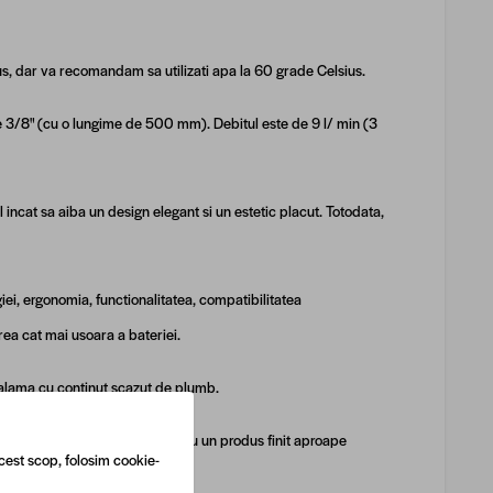
 dar va recomandam sa utilizati apa la 60 grade Celsius.
 3/8" (cu o lungime de 500 mm). Debitul este de 9 l/ min (3
l incat sa aiba un design elegant si un estetic placut. Totodata,
iei, ergonomia, functionalitatea, compatibilitatea
rea cat mai usoara a bateriei.
: alama cu continut scazut de plumb.
rul masinilor automate CNC, pentru un produs finit aproape
cest scop, folosim cookie-