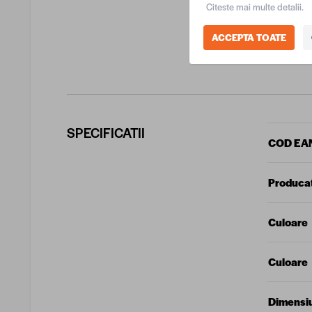
Citeste mai multe detalii.
Finisajul b
ACCEPTA TOATE
mediu, car
SPECIFICATII
COD EA
Produca
Culoare
Culoare
Dimensi