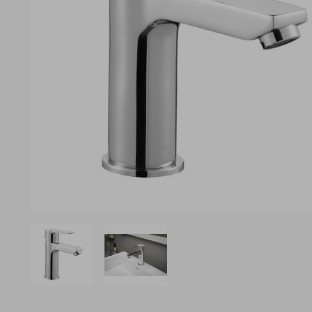
View larger image
View larger image