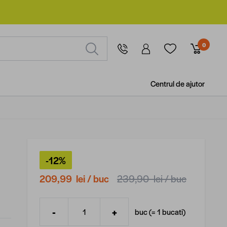
0
Centrul de ajutor
-12%
209,99 lei
/ buc
239,90 lei
/ buc
-
+
buc (=
1
bucati
)
Cantitate