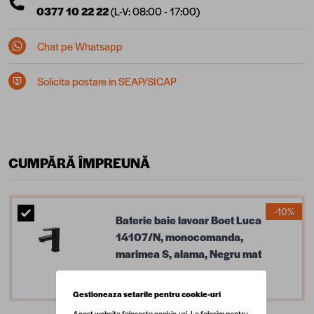
0377 10 22 22
(L-V: 08:00 - 17:00)
Chat pe Whatsapp
Solicita postare in SEAP/SICAP
CUMPĂRĂ ÎMPREUNĂ
-10%
Baterie baie lavoar Boet Luca
14107/N, monocomanda,
marimea S, alama, Negru mat
174,59 lei
193,99 lei
Gestioneaza setarile pentru cookie-uri
Acest website foloseste cookie-uri. Le folosim pentru