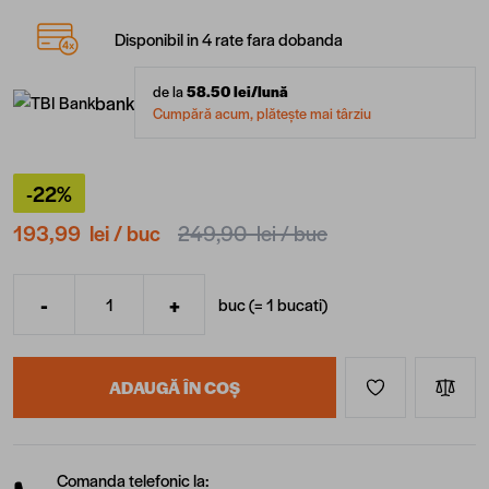
Disponibil in 4 rate fara dobanda
de la
58.50
lei/lună
bank
Cumpără acum, plătește mai târziu
-22%
193,99 lei
/ buc
249,90 lei
/ buc
-
+
buc (=
1
bucati
)
Cantitate
ADAUGĂ ÎN COȘ
Comanda telefonic la: