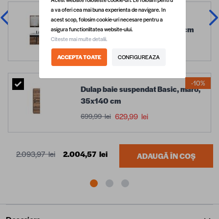
a va oferi cea mai buna experienta de navigare. In
Set mobilier baie Basic,
acest scop, folosim cookie-uri necesare pentru a
suspendat, 3 piese, maro, 80 cm
asigura functionlitatea website-ului.
Citeste mai multe detalii.
1.199,99 lei
ACCEPTA TOATE
CONFIGUREAZA
-10%
Dulap baie suspendat Basic, maro,
35x140 cm
629,99 lei
699,99 lei
2.093,97 lei
2.004,57 lei
ADAUGĂ ÎN COȘ