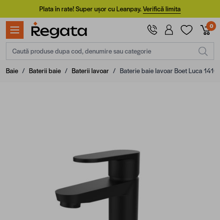
Mergi la Conținut
Plata în rate! Super ușor cu Leanpay.
Verifică limita
0
Caută produse dupa cod, denumire sau categorie
Baie
/
Baterii baie
/
Baterii lavoar
/
Baterie baie lavoar Boet Luca 14