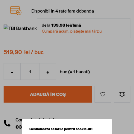
Disponibil in 4 rate fara dobanda
de la
139.98
lei/lună
bank
Cumpără acum, plătește mai târziu
519,90 lei
/ buc
-
+
buc (=
1
bucati
)
Cantitate
ADAUGĂ ÎN COȘ
Comanda telefonic la:
0377 10 22 22
(L-V: 08:00 - 17:00)
Gestioneaza setarile pentru cookie-uri