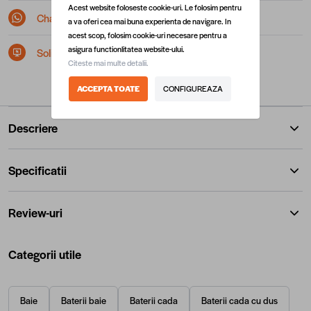
Acest website foloseste cookie-uri. Le folosim pentru
Chat pe Whatsapp
a va oferi cea mai buna experienta de navigare. In
acest scop, folosim cookie-uri necesare pentru a
asigura functionlitatea website-ului.
Solicita postare in SEAP/SICAP
Citeste mai multe detalii.
ACCEPTA TOATE
CONFIGUREAZA
Descriere
Specificatii
Review-uri
Categorii utile
Baie
Baterii baie
Baterii cada
Baterii cada cu dus