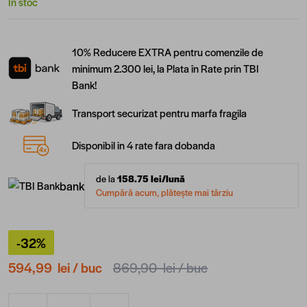
În stoc
10% Reducere EXTRA pentru comenzile de
minimum 2.300 lei, la Plata în Rate prin TBI
Bank!
Transport securizat pentru marfa fragila
Disponibil in 4 rate fara dobanda
de la
158.75
lei/lună
bank
Cumpără acum, plătește mai târziu
-32%
594,99 lei
/ buc
869,90 lei
/ buc