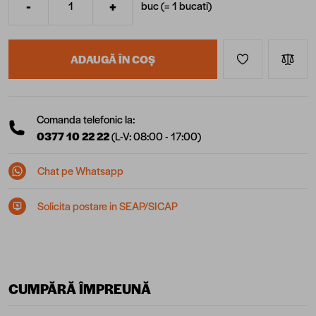
-
+
buc (=
1
bucati
)
Cantitate
ADAUGĂ ÎN COȘ
Comanda telefonic la:
0377 10 22 22
(L-V: 08:00 - 17:00)
Chat pe Whatsapp
Solicita postare in SEAP/SICAP
CUMPĂRĂ ÎMPREUNĂ