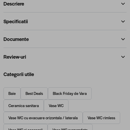
Descriere
Specificatii
Documente
Review-uri
Categorii utile
Baie
Best Deals
Black Friday de Vara
Ceramica sanitara
Vase WC
Vase WC cu evacuare orizontala / laterala
Vase WC rimless
Vase WC si accesorii
Vase WC suspendate