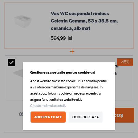
Vas WC suspendat rimless
Celesta Gemma, 53 x 35,5 cm,
ceramica, alb mat
594,99 lei
-15%
Capac WC cu soft close pentru
vas toaleta suspendat Celesta
Gestioneaza setarile pentru cookie-uri
Gemma, duroplast, alb
Acest website foloseste cookie-uri. Le folosim pentru
a va oferi cea mai buna experienta de navigare. In
220,92 lei
259,90 lei
acest scop, folosim cookie-uri necesare pentru a
asigura functionlitatea website-ului.
Citeste mai multe detalii.
854,89 lei
815,91 lei
ADAUGĂ ÎN COȘ
ACCEPTA TOATE
CONFIGUREAZA