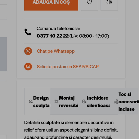
ADAUGĂ ÎN COȘ
Comanda telefonic la:
0377 10 22 22
(L-V: 08:00 - 17:00)
Chat pe Whatsapp
Solicita postare in SEAP/SICAP
Toc si
Montaj
Inchidere
Design
accesori
reversibil
silentioasa
sculptat
incluse
Detaliile sculptate si elementele decorative in
relief ofera usii un aspect elegant si bine definit,
adaugand profunzime si caracter designului.