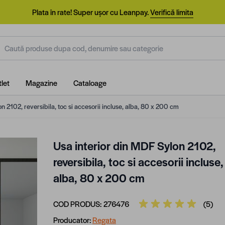
Plata în rate! Super ușor cu Leanpay.
Verifică limita
aută produse dupa cod, denumire sau categorie
let
Magazine
Cataloage
n 2102, reversibila, toc si accesorii incluse, alba, 80 x 200 cm
Usa interior din MDF Sylon 2102,
reversibila, toc si accesorii incluse,
alba, 80 x 200 cm
COD PRODUS:
276476
(5)
Producator:
Regata