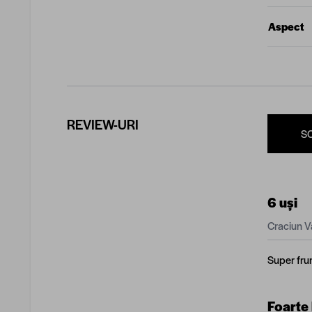
Aspect
REVIEW-URI
S
6 uși
Craciun V
Super fru
Foarte