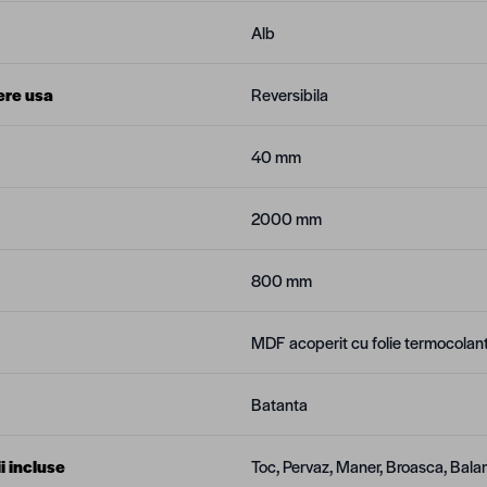
Alb
ere usa
Reversibila
40 mm
2000 mm
800 mm
MDF acoperit cu folie termocolan
Batanta
i incluse
Toc, Pervaz, Maner, Broasca, Bala