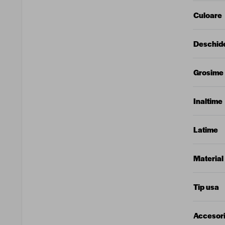
Culoare
Deschid
Grosime
Inaltime
Latime
Material
Tip usa
Accesori