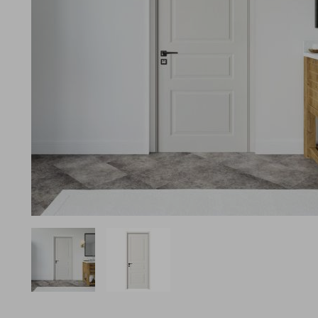
View larger image
View larger image