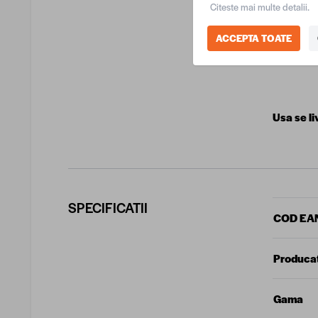
Citeste mai multe detalii.
Latime
ACCEPTA TOATE
Grosime
Usa se li
SPECIFICATII
COD EA
Produca
Gama