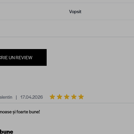
Vopsit
CRIE UN REVIEW
17 aprilie 2026
alentin
|
17.04.2026
moase și foarte bune!
 bune