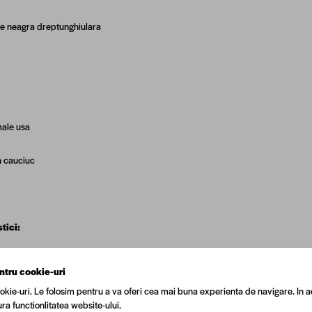
ie neagra dreptunghiulara
ale usa
n cauciuc
tici:
ntru cookie-uri
okie-uri. Le folosim pentru a va oferi cea mai buna experienta de navigare. In a
me: 2000 mm
ra functionlitatea website-ului.