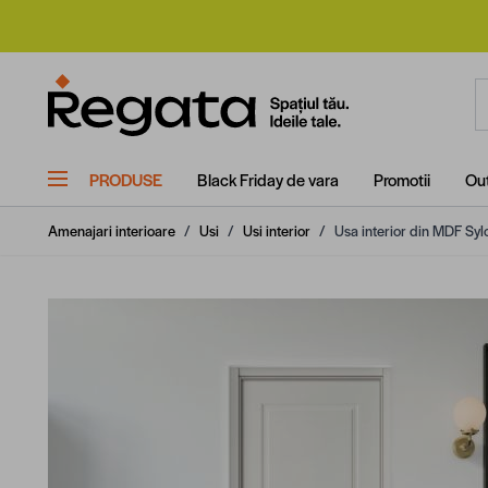
Mergi la Conținut
C
PRODUSE
Black Friday de vara
Promotii
Out
Amenajari interioare
/
Usi
/
Usi interior
/
Usa interior din MDF Sylo