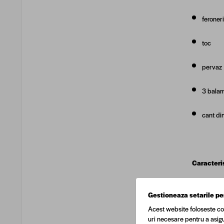
feroner
toc
pervaz
3 balam
cant di
Caracteris
Gestioneaza setarile pe
Acest website foloseste co
Inalti
uri necesare pentru a asigu