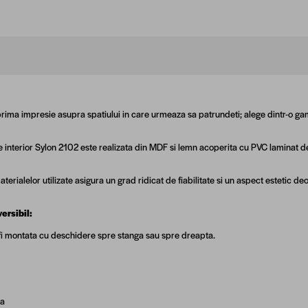
rima impresie asupra spatiului in care urmeaza sa patrundeti; alege dintr-o gama
 interior Sylon 2102 este realizata din
MDF
si lemn acoperita cu PVC laminat de
terialelor utilizate asigura un grad ridicat de fiabilitate si un aspect estetic deo
ersibil:
fi montata cu deschidere spre stanga sau spre dreapta.
sa