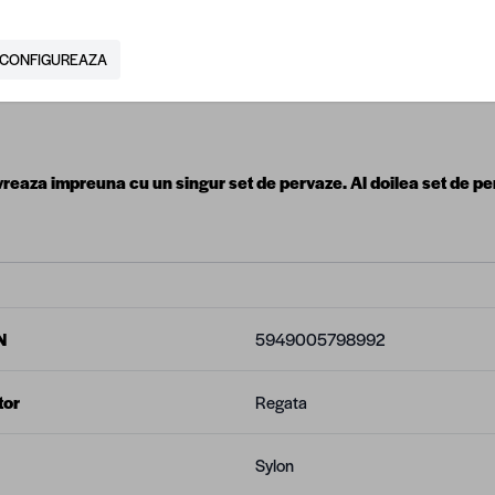
: 800 mm
CONFIGUREAZA
 foaie usa: 40 mm
vreaza impreuna cu un singur set de pervaze. Al doilea set de pe
N
5949005798992
tor
Regata
Sylon