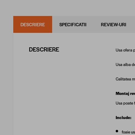
DESCRIERE
SPECIFICATII
REVIEW-URI
DESCRIERE
Usa ofera p
Usa alba de
Calitatea ma
Montaj rev
Usa poate 
Include:
foaie u