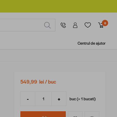
0
Centrul de ajutor
549,99 lei
/ buc
-
+
buc (=
1
bucati
)
Cantitate