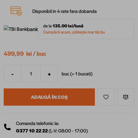
Disponibil in 4 rate fara dobanda
de la
135.00
lei/lună
bank
Cumpără acum, plătește mai târziu
499,99 lei
/ buc
-
+
buc (=
1
bucati
)
Cantitate
ADAUGĂ ÎN COȘ
Comanda telefonic la:
0377 10 22 22
(L-V: 08:00 - 17:00)