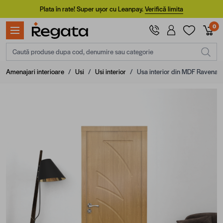
Mergi la Conținut
Plata în rate! Super ușor cu Leanpay.
Verifică limita
0
Caută produse dupa cod, denumire sau categorie
Amenajari interioare
/
Usi
/
Usi interior
/
Usa interior din MDF Ravena 101