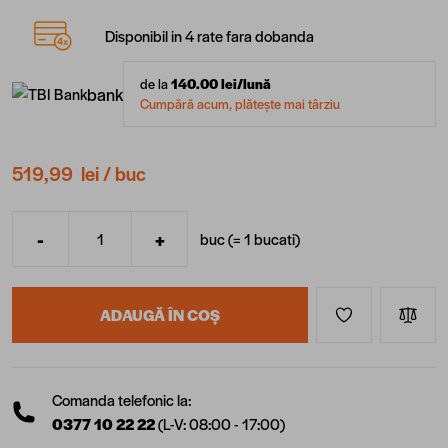
Disponibil in 4 rate fara dobanda
de la
140.00
lei/lună
bank
Cumpără acum, plătește mai târziu
519,99 lei
/ buc
-
+
buc (=
1
bucati
)
Cantitate
ADAUGĂ ÎN COȘ
Comanda telefonic la:
0377 10 22 22
(L-V: 08:00 - 17:00)