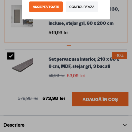
ACCEPTA TOATE
CONFIGUREAZA
Usa interior din MDF Optima 030,
reversibila, toc si accesorii
incluse, stejar gri, 60 x 200 cm
519,99 lei
-10%
Set pervaz usa interior, 210 x 60 x
8 cm, MDF, stejar gri, 3 bucati
53,99 lei
59,99 lei
579,98 lei
573,98 lei
ADAUGĂ ÎN COȘ
Descriere