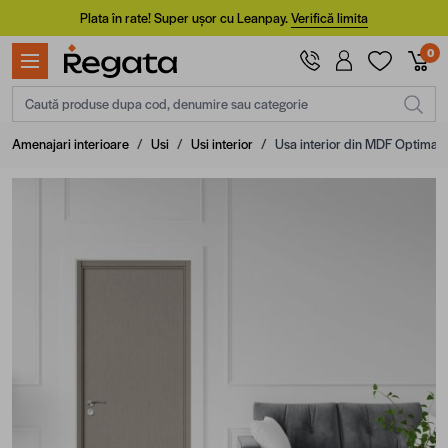
Mergi la Conținut
Plata în rate! Super ușor cu Leanpay.
Verifică limita
0
Caută produse dupa cod, denumire sau categorie
Amenajari interioare
/
Usi
/
Usi interior
/
Usa interior din MDF Optima 03