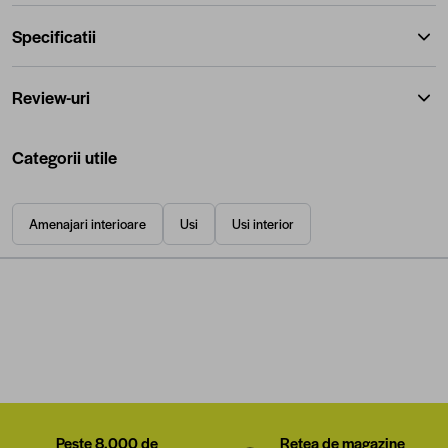
Specificatii
Review-uri
Categorii utile
Amenajari interioare
Usi
Usi interior
Peste 8.000 de
Rețea de magazine