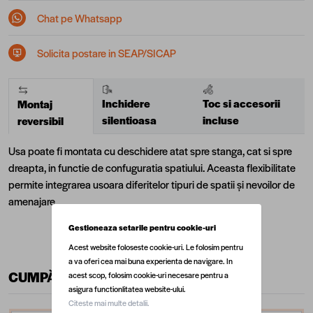
Chat pe Whatsapp
Solicita postare in SEAP/SICAP
Inchidere
Toc si accesorii
Montaj
silentioasa
incluse
reversibil
Usa poate fi montata cu deschidere atat spre stanga, cat si spre
dreapta, in functie de confuguratia spatiului. Aceasta flexibilitate
permite integrarea usoara diferitelor tipuri de spatii și nevoilor de
amenajare.
Gestioneaza setarile pentru cookie-uri
Acest website foloseste cookie-uri. Le folosim pentru
a va oferi cea mai buna experienta de navigare. In
CUMPĂRĂ ÎMPREUNĂ
acest scop, folosim cookie-uri necesare pentru a
asigura functionlitatea website-ului.
Citeste mai multe detalii.