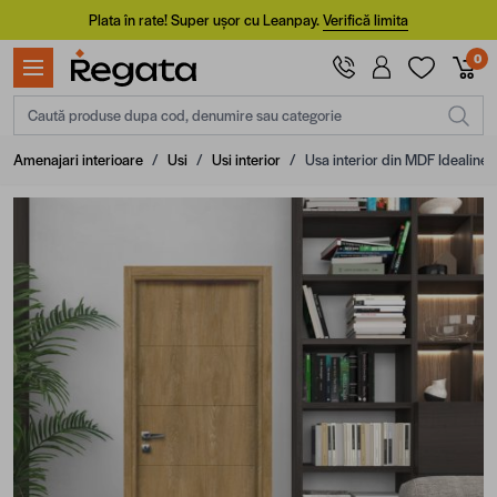
Mergi la Conținut
Plata în rate! Super ușor cu Leanpay.
Verifică limita
0
Caută produse dupa cod, denumire sau categorie
Amenajari interioare
/
Usi
/
Usi interior
/
Usa interior din MDF Idealine,