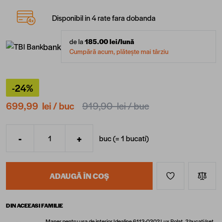
Disponibil in 4 rate fara dobanda
de la
185.00
lei/lună
bank
Cumpără acum, plătește mai târziu
-24%
699,99 lei
/ buc
919,90 lei
/ buc
-
+
buc (=
1
bucati
)
Cantitate
ADAUGĂ ÎN COȘ
DIN ACEEASI FAMILIE
Maner pentru usa de interior Idealine 6113-0302 Lux Polat, 2 bucati/set