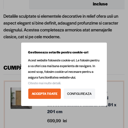
incluse
Detaliile sculptate si elementele decorative in relief ofera usii un
aspect elegant si bine definit, adaugand profunzime si caracter
designului. Acestea completeaza armonios atat amenajarile
clasice, cat si pe cele moderne.
Gestioneaza setarile pentru cookie-uri
Acest website foloseste cookie-uri. Le folosim pentru
a va oferi cea mai buna experienta de navigare. In
CUMPĂRĂ ÎMPREUNĂ
acest scop, folosim cookie-uri necesare pentru a
asigura functionlitatea website-ului.
Citeste mai multe detalii.
Usa interior din MDF Idealine,
ACCEPTA TOATE
CONFIGUREAZA
model 9230, reversibila, toc si
accesorii incluse natural oak, 81 x
201 cm
699,99 lei