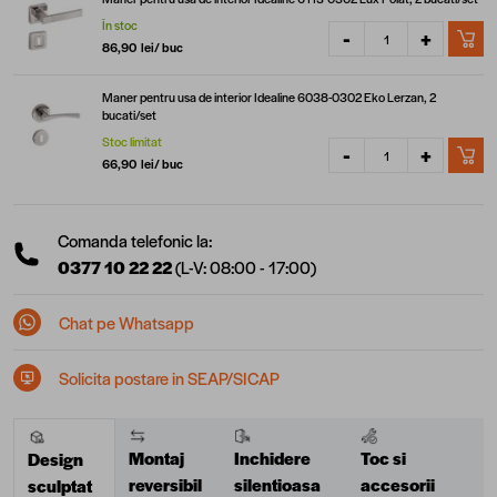
În stoc
-
+
86,90 lei
/ buc
Maner pentru usa de interior Idealine 6038-0302 Eko Lerzan, 2
bucati/set
Stoc limitat
-
+
66,90 lei
/ buc
Comanda telefonic la:
0377 10 22 22
(L-V: 08:00 - 17:00)
Chat pe Whatsapp
Solicita postare in SEAP/SICAP
Montaj
Inchidere
Toc si
Design
reversibil
silentioasa
accesorii
sculptat