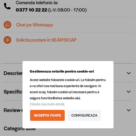
Comanda telefonic la:
0377 10 22 22
(L-V: 08:00 - 17:00)
Chat pe Whatsapp
Solicita postare in SEAP/SICAP
Gestioneaza setarile pentru cookie-uri
Descriere
Acest website foloseste cookie-uri. Le folosim pentru
a va oferi cea mai buna experienta de navigare. In
Specificatii
acest scop, folosim cookie-uri necesare pentru a
asigura functionlitatea website-ului.
Citeste mai multe detalii.
Review-uri
ACCEPTA TOATE
CONFIGUREAZA
Categorii utile