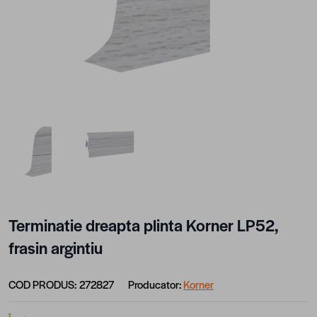
View larger image
View larger image
Terminatie dreapta plinta Korner LP52,
frasin argintiu
COD PRODUS:
272827
Producator:
Korner