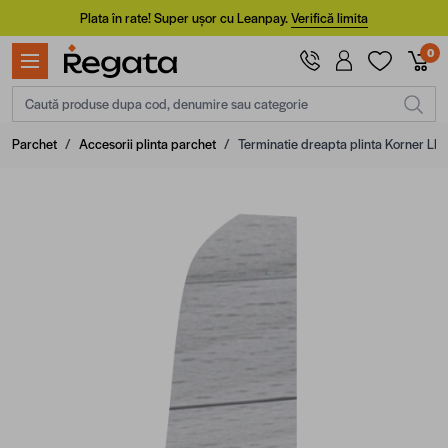
Mergi la Conținut
Plata în rate! Super ușor cu Leanpay.
Verifică limita
0
Caută produse dupa cod, denumire sau categorie
Parchet
/
Accesorii plinta parchet
/
Terminatie dreapta plinta Korner LP52