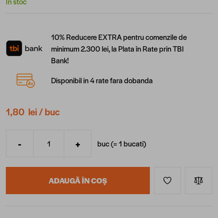
În stoc
10% Reducere EXTRA pentru comenzile de
minimum 2.300 lei, la Plata în Rate prin TBI
Bank!
Disponibil in 4 rate fara dobanda
1,80 lei
/ buc
-
+
buc (=
1
bucati
)
Cantitate
ADAUGĂ ÎN COȘ