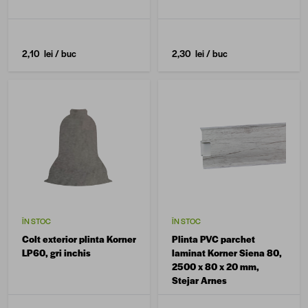
2,10 lei
/ buc
2,30 lei
/ buc
ÎN STOC
ÎN STOC
Colt exterior plinta Korner
Plinta PVC parchet
LP60, gri inchis
laminat Korner Siena 80,
2500 x 80 x 20 mm,
Stejar Arnes