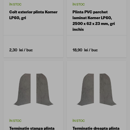
ÎN STOC
ÎN STOC
Colt exterior plinta Korner
Plinta PVC parchet
LP60, gri
laminat Korner LP60,
2500 x 62 x 23 mm, gri
inchis
2,30 lei
/ buc
18,90 lei
/ buc
ÎN STOC
ÎN STOC
Terminatie stanga plinta
Terminatie dreapta plinta