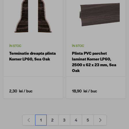
ÎN STOC
ÎN STOC
Terminatie dreapta plinta
Plinta PVC parchet
Korner LP60, Sea Oak
laminat Korner LP60,
2500 x 62 x 23 mm, Sea
Oak
2,30 lei
/ buc
18,90 lei
/ buc
1
2
3
4
5
în acest moment citești pagina
Pagină
Pagină
Pagină
Pagină