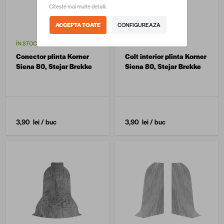
Citeste mai multe detalii.
ACCEPTA TOATE
CONFIGUREAZA
ÎN STOC
ÎN STOC
Conector plinta Korner
Colt interior plinta Korner
Siena 80, Stejar Brekke
Siena 80, Stejar Brekke
3,90 lei
/ buc
3,90 lei
/ buc