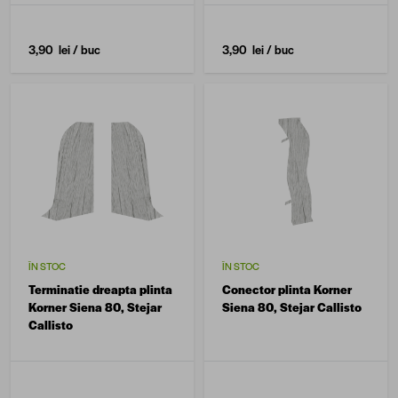
3,90 lei
/ buc
3,90 lei
/ buc
ÎN STOC
ÎN STOC
Terminatie dreapta plinta
Conector plinta Korner
Korner Siena 80, Stejar
Siena 80, Stejar Callisto
Callisto