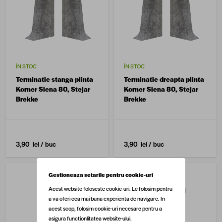
ÎN STOC
ÎN STOC
Terminatie stanga plinta
Terminatie dreapta plinta
Korner Siena 80, Stejar
Korner Siena 80, Stejar
Brekke
Brekke
3,90 lei
/ buc
3,90 lei
/ buc
Gestioneaza setarile pentru cookie-uri
Acest website foloseste cookie-uri. Le folosim pentru
a va oferi cea mai buna experienta de navigare. In
acest scop, folosim cookie-uri necesare pentru a
asigura functionlitatea website-ului.