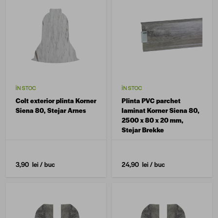
ÎN STOC
ÎN STOC
Colt exterior plinta Korner
Plinta PVC parchet
Siena 80, Stejar Arnes
laminat Korner Siena 80,
2500 x 80 x 20 mm,
Stejar Brekke
3,90 lei
/ buc
24,90 lei
/ buc