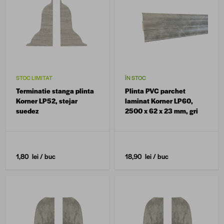
STOC LIMITAT
ÎN STOC
Terminatie stanga plinta
Plinta PVC parchet
Korner LP52, stejar
laminat Korner LP60,
suedez
2500 x 62 x 23 mm, gri
1,80 lei
/ buc
18,90 lei
/ buc