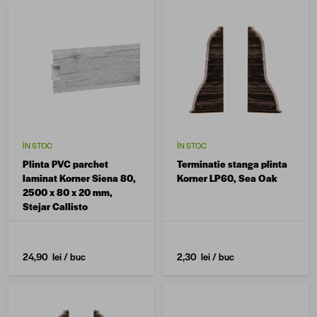
ÎN STOC
ÎN STOC
Plinta PVC parchet
Terminatie stanga plinta
laminat Korner Siena 80,
Korner LP60, Sea Oak
2500 x 80 x 20 mm,
Stejar Callisto
24,90 lei
/ buc
2,30 lei
/ buc