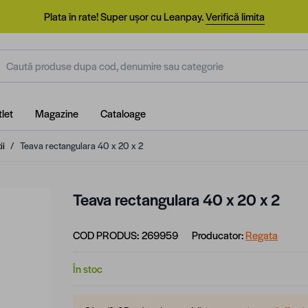
Plata în rate! Super ușor cu Leanpay.
Verifică limita
aută produse dupa cod, denumire sau categorie
let
Magazine
Cataloage
ii
/
Teava rectangulara 40 x 20 x 2
Teava rectangulara 40 x 20 x 2
COD PRODUS:
269959
Producator:
Regata
În stoc