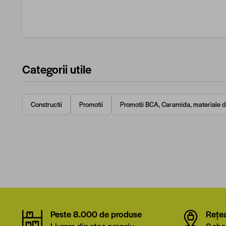
Categorii utile
Constructii
Promotii
Promotii BCA, Caramida, materiale de
Peste 8.000 de produse
Rețe
Livrare din stoc propriu
8 sho