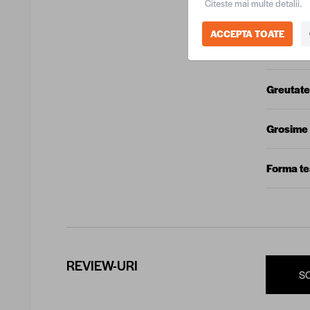
Citeste mai multe detalii.
Produca
ACCEPTA TOATE
Dimensi
Greutate
Grosime 
Forma t
REVIEW-URI
S