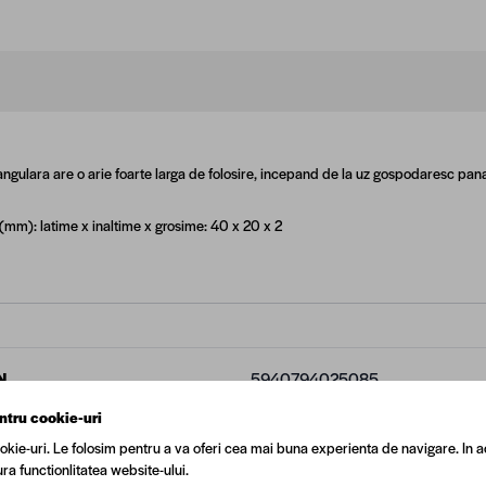
ngulara are o arie foarte larga de folosire, incepand de la uz gospodaresc pana l
mm): latime x inaltime x grosime: 40 x 20 x 2
N
5940794025085
ntru cookie-uri
t Specializat
Da
okie-uri. Le folosim pentru a va oferi cea mai buna experienta de navigare. In a
ra functionlitatea website-ului.