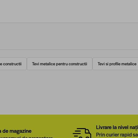
 constructii
Tevi metalice pentru constructii
Tevi si profile metalice
Livrare la nivel naț
a de magazine
Prin curier rapid sa
wroomuri de prezentare