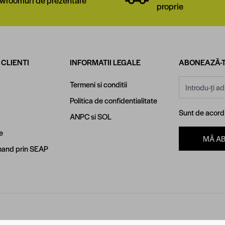
proprie
 CLIENTI
INFORMATII LEGALE
ABONEAZĂ-T
Adresă email
Termeni si conditii
Politica de confidentialitate
Sunt de acor
ANPC
si
SOL
e
MĂ A
and prin SEAP