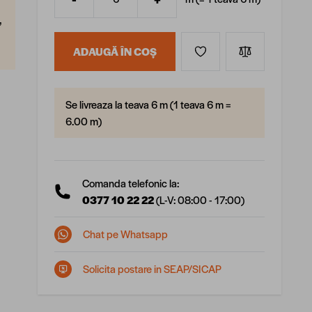
Cantitate
,
ADAUGĂ ÎN COȘ
Se livreaza la teava 6 m (1 teava 6 m =
6.00 m)
Comanda telefonic la:
0377 10 22 22
(L-V: 08:00 - 17:00)
Chat pe Whatsapp
Solicita postare in SEAP/SICAP