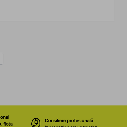
ional
Consiliere profesională
u flota
In magazine sau la telefon