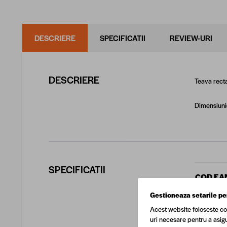
DESCRIERE
SPECIFICATII
REVIEW-URI
DESCRIERE
Teava recta
Dimensiuni(
SPECIFICATII
COD EA
Gestioneaza setarile pe
Transpor
Acest website foloseste co
uri necesare pentru a asigu