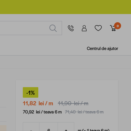
0
Centrul de ajutor
-1%
11,82 lei
/ m
11,90 lei
/ m
70,92 lei /
teava 6 m
71,40 lei /
teava 6 m
-
+
m (=
1
teava 6 m
)