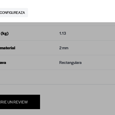
tor
Regata
CONFIGUREAZA
une
40 x 20 mm
 (kg)
1.13
material
2 mm
eava
Rectangulara
CRIE UN REVIEW