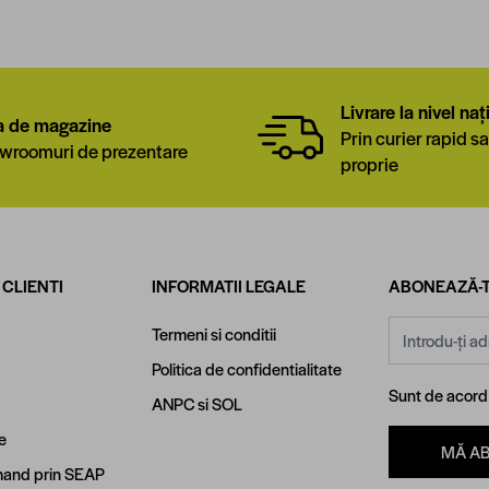
Livrare la nivel naț
a de magazine
Prin curier rapid sa
wroomuri de prezentare
proprie
 CLIENTI
INFORMATII LEGALE
ABONEAZĂ-T
Adresă email
Termeni si conditii
Politica de confidentialitate
Sunt de acor
ANPC
si
SOL
e
MĂ A
and prin SEAP