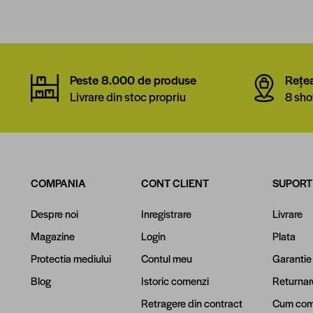
Peste 8.000 de produse
Rețe
Livrare din stoc propriu
8 sho
COMPANIA
CONT CLIENT
SUPORT
Despre noi
Inregistrare
Livrare
Magazine
Login
Plata
Protectia mediului
Contul meu
Garantie
Blog
Istoric comenzi
Returnar
Retragere din contract
Cum com