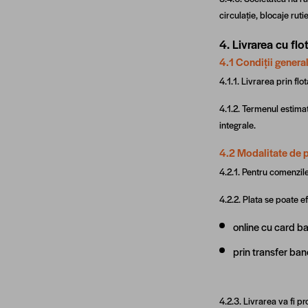
circulație, blocaje rut
4. Livrarea cu fl
4.1 Condiții genera
4.1.1. Livrarea prin fl
4.1.2. Termenul estimat
integrale.
4.2 Modalitate de 
4.2.1. Pentru comenzile
4.2.2. Plata se poate e
online cu card b
prin transfer ban
4.2.3. Livrarea va fi 