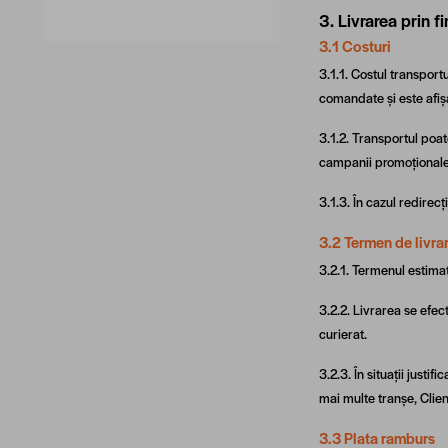
3. Livrarea prin f
3.1 Costuri
3.1.1. Costul transport
comandate și este afiș
3.1.2. Transportul poat
campanii promoționale
3.1.3. În cazul redirecț
3.2 Termen de livra
3.2.1. Termenul estimat
3.2.2. Livrarea se efe
curierat.
3.2.3. În situații justi
mai multe tranșe, Clie
3.3 Plata ramburs