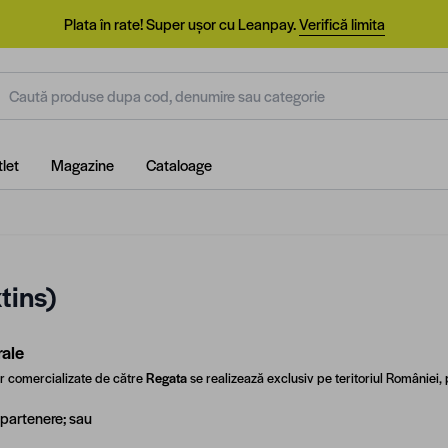
Plata în rate! Super ușor cu Leanpay.
Verifică limita
aută produse dupa cod, denumire sau categorie
let
Magazine
Cataloage
tins)
rale
or comercializate de către
Regata
se realizează exclusiv pe teritoriul României, 
 partenere; sau