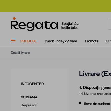
Mergi la Conținut
C
PRODUSE
Black Friday de vara
Promotii
Out
Detalii livrare
Livrare (Ex
INFOCENTER
1. Dispoziții gene
1.1. Livrarea produsel
COMPANIA
firme de curierat
Despre noi