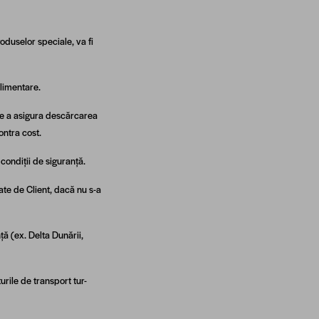
roduselor speciale, va fi
plimentare.
de a asigura descărcarea
ontra cost.
condiții de siguranță.
tate de Client, dacă nu s-a
ță (ex. Delta Dunării,
turile de transport tur-