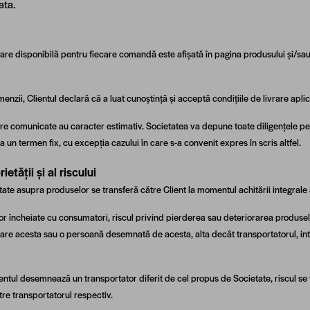
ata.
rare disponibilă pentru fiecare comandă este afișată în pagina produsului și/sau
menzii, Clientul declară că a luat cunoștință și acceptă condițiile de livrare aplic
are comunicate au caracter estimativ. Societatea va depune toate diligențele p
a un termen fix, cu excepția cazului în care s-a convenit expres în scris altfel.
ietății și al riscului
tate asupra produselor se transferă către Client la momentul achitării integrale 
lor încheiate cu consumatori, riscul privind pierderea sau deteriorarea produsel
care acesta sau o persoană desemnată de acesta, alta decât transportatorul, intr
lientul desemnează un transportator diferit de cel propus de Societate, riscul s
tre transportatorul respectiv.