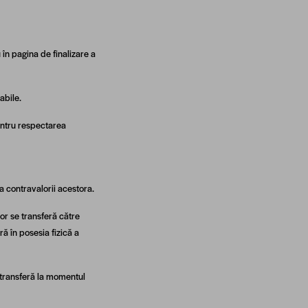
 în pagina de finalizare a
abile.
entru respectarea
a contravalorii acestora.
or se transferă către
ă în posesia fizică a
e transferă la momentul