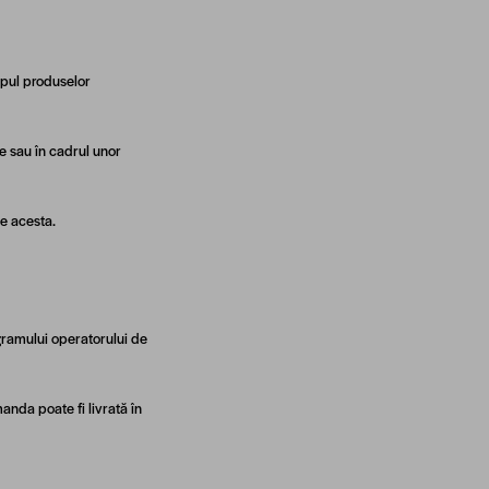
tipul produselor
te sau în cadrul unor
de acesta.
ogramului operatorului de
manda poate fi livrată în