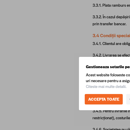
3.3.1. Plata ramburs es
3.3.2. În cazul depășir
prin transfer bancar.
3.4 Condiții specia
3.4.1. Clientul are obl
3.4.2. Livrarea se efec
siguranță.
Gestioneaza setarile pe
3.4.3. Pentru coletele 
Acest website foloseste co
manipulării în interioru
uri necesare pentru a asigu
Citeste mai multe detalii.
3.4.4. În cazul în care
refuz nejustificat etc.)
ACCEPTA TOATE
3.4.5. Pentru livrările
restricționat), costuri
3.4.6. Societatea nu ră