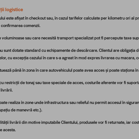
ții logistice
lui este afișat în checkout sau, în cazul tarifelor calculate per kilometru ori al p
a confirmarea comenzii.
e voluminoase sau care necesită transport specializat pot fi percepute taxe su
nu sunt dotate standard cu echipamente de descărcare. Clientul are obligația 
lor, cu excepția cazului în care s-a agreat în mod expres livrarea cu macara, c
tuează până în zona în care autovehiculul poate avea acces și poate staționa în 
 cu restricții de tonaj sau taxe speciale de acces, costurile aferente vor fi supor
livrării.
oate realiza în zone unde infrastructura sau relieful nu permit accesul în siguran
 spațiu de manevră etc.).
lității livrării din motive imputabile Clientului, produsele vor fi returnate, iar cos
de acesta.