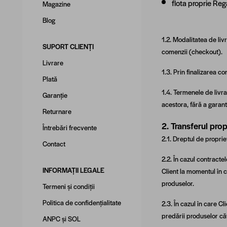
flota proprie Reg
Magazine
Blog
1.2. Modalitatea de liv
SUPORT CLIENȚI
comenzii (checkout).
Livrare
1.3. Prin finalizarea co
Plată
1.4. Termenele de livr
Garanție
acestora, fără a garant
Returnare
2. Transferul propr
Întrebări frecvente
2.1. Dreptul de proprie
Contact
2.2. În cazul contracte
INFORMAȚII LEGALE
Client la momentul în 
produselor.
Termeni și condiții
Politica de confidențialitate
2.3. În cazul în care C
predării produselor că
ANPC
și
SOL