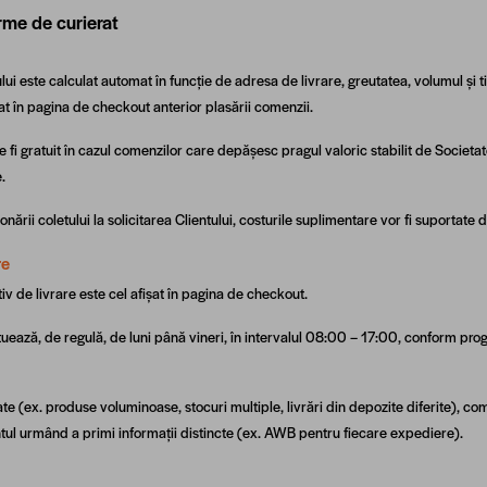
irme de curierat
ului este calculat automat în funcție de adresa de livrare, greutatea, volumul și 
at în pagina de checkout anterior plasării comenzii.
e fi gratuit în cazul comenzilor care depășesc pragul valoric stabilit de Societa
.
ionării coletului la solicitarea Clientului, costurile suplimentare vor fi suportate 
re
iv de livrare este cel afișat în pagina de checkout.
ctuează, de regulă, de luni până vineri, în intervalul 08:00 – 17:00, conform pr
ficate (ex. produse voluminoase, stocuri multiple, livrări din depozite diferite), co
ntul urmând a primi informații distincte (ex. AWB pentru fiecare expediere).