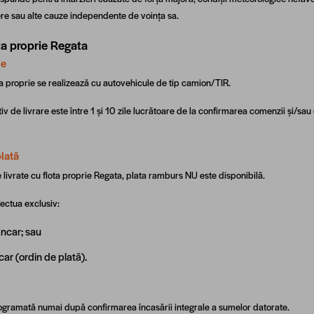
iere sau alte cauze independente de voința sa.
ota proprie Regata
le
ota proprie se realizează cu autovehicule de tip camion/TIR.
iv de livrare este între 1 și 10 zile lucrătoare de la confirmarea comenzii și/sau
plată
 livrate cu flota proprie Regata, plata ramburs NU este disponibilă.
fectua exclusiv:
ancar; sau
car (ordin de plată).
programată numai după confirmarea încasării integrale a sumelor datorate.