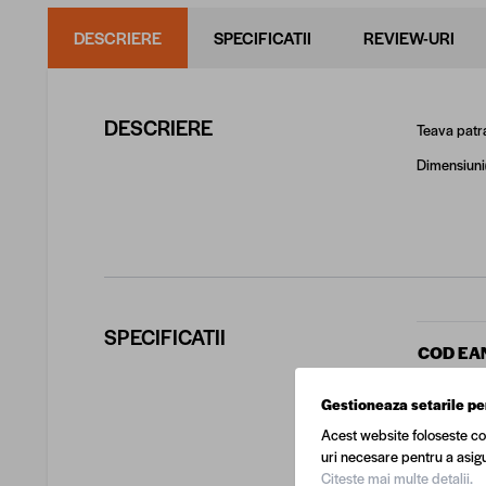
DESCRIERE
SPECIFICATII
REVIEW-URI
DESCRIERE
Teava
patra
Dimensiuni
SPECIFICATII
COD EA
Gestioneaza setarile pe
Transpor
Acest website foloseste co
uri necesare pentru a asigu
Produca
Citeste mai multe detalii.