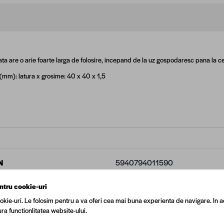
ta are o arie foarte larga de folosire, incepand de la uz gospodaresc pana la cel 
(mm): latura x grosime: 40 x 40 x 1,5
N
5940794011590
ntru cookie-uri
t Specializat
Da
okie-uri. Le folosim pentru a va oferi cea mai buna experienta de navigare. In a
ra functionlitatea website-ului.
tor
Regata