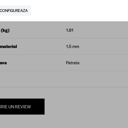
CONFIGUREAZA
une
40 x 40 mm
 (kg)
1.81
material
1.5 mm
eava
Patrata
CRIE UN REVIEW