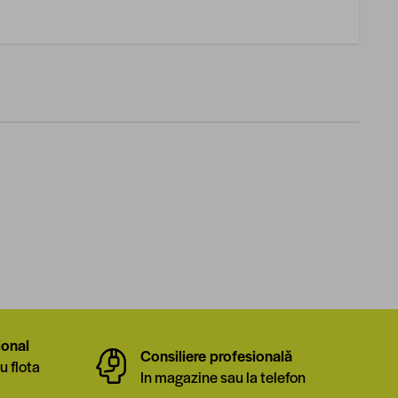
ional
Consiliere profesională
u flota
In magazine sau la telefon