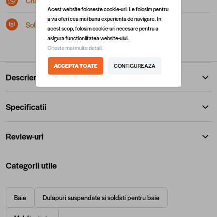
Chat pe Whatsapp
Acest website foloseste cookie-uri. Le folosim pentru
a va oferi cea mai buna experienta de navigare. In
Solicita postare in SEAP/SICAP
acest scop, folosim cookie-uri necesare pentru a
asigura functionlitatea website-ului.
Citeste mai multe detalii.
ACCEPTA TOATE
CONFIGUREAZA
Descriere
Specificatii
Review-uri
Categorii utile
Baie
Dulapuri suspendate si soldati pentru baie