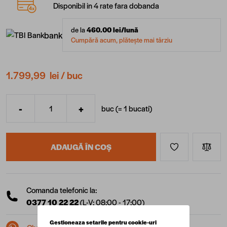
Disponibil in 4 rate fara dobanda
de la
460.00
lei/lună
bank
Cumpără acum, plătește mai târziu
1.799,99 lei
/ buc
-
+
buc (=
1
bucati
)
Cantitate
ADAUGĂ ÎN COȘ
Comanda telefonic la:
0377 10 22 22
(L-V: 08:00 - 17:00)
Gestioneaza setarile pentru cookie-uri