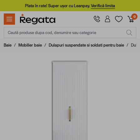
Mergi la Conținut
Plata în rate! Super ușor cu Leanpay.
Verifică limita
0
Caută produse dupa cod, denumire sau categorie
Baie
/
Mobilier baie
/
Dulapuri suspendate si soldati pentru baie
/
Dulap