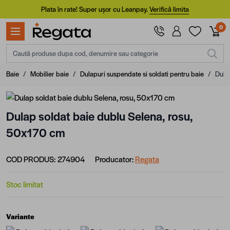
Mergi la Conținut
Plata în rate! Super ușor cu Leanpay.
Verifică limita
0
Caută produse dupa cod, denumire sau categorie
Baie
/
Mobilier baie
/
Dulapuri suspendate si soldati pentru baie
/
Dula
Dulap soldat baie dublu Selena, rosu,
50x170 cm
COD PRODUS:
274904
Producator:
Regata
Stoc limitat
Variante