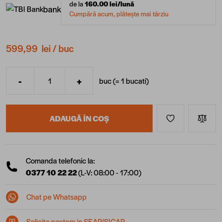
de la
160.00
lei/lună
bank
Cumpără acum, plătește mai târziu
599,99 lei
/ buc
-
+
buc (=
1
bucati
)
Cantitate
ADAUGĂ ÎN COȘ
Comanda telefonic la:
0377 10 22 22
(L-V: 08:00 - 17:00)
Chat pe Whatsapp
Solicita postare in SEAP/SICAP