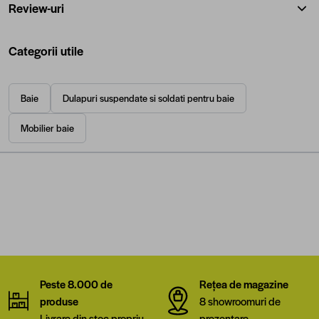
Review-uri
Categorii utile
Baie
Dulapuri suspendate si soldati pentru baie
Mobilier baie
Peste 8.000 de
Rețea de magazine
produse
8 showroomuri de
Livrare din stoc propriu
prezentare