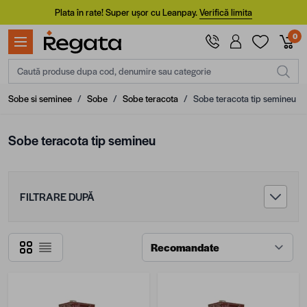
Mergi la Conținut
Plata în rate! Super ușor cu Leanpay.
Verifică limita
0
Caută produse dupa cod, denumire sau categorie
Sobe si seminee
/
Sobe
/
Sobe teracota
/
Sobe teracota tip semineu
Sobe teracota tip semineu
FILTRARE DUPĂ
Grilă
Listă