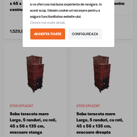
x 45 x 110 cm, evacuare
110 cm, evacuare centru
a va oferi cea mai buna experienta de navigare. In
centru
acest scop, folosim cookie-uri necesare pentru a
asigura functionlitatea website-ului.
Citeste mai multe detalii.
1.529,90 lei
/ buc
1.429,90 lei
/ buc
ACCEPTA TOATE
CONFIGUREAZA
STOC EPUIZAT
STOC EPUIZAT
Soba teracota maro
Soba teracota maro
Large, 5 randuri, cu roti,
Large, 5 randuri, cu roti,
45 x 56 x 135 cm,
45 x 56 x 135 cm,
evacuare stanga
evacuare dreapta