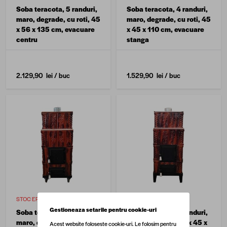
Soba teracota, 5 randuri,
Soba teracota, 4 randuri,
maro, degrade, cu roti, 45
maro, degrade, cu roti, 45
x 56 x 135 cm, evacuare
x 45 x 110 cm, evacuare
centru
stanga
2.129,90 lei
/ buc
1.529,90 lei
/ buc
STOC EPUIZAT
STOC EPUIZAT
Gestioneaza setarile pentru cookie-uri
Soba teracota, 4 randuri,
Soba teracota, 4 randuri,
maro, degrade, cu roti, 45
maro, degrade, 45 x 45 x
Acest website foloseste cookie-uri. Le folosim pentru