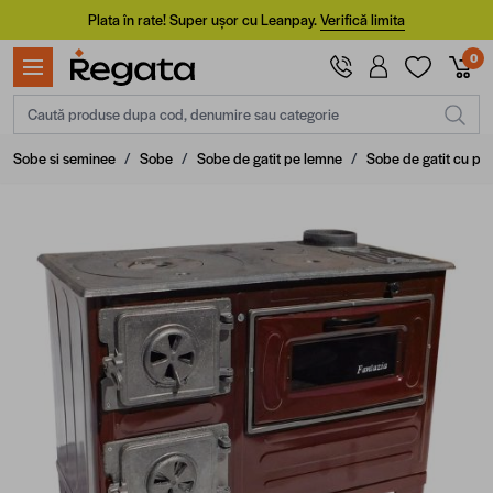
Mergi la Conținut
Plata în rate! Super ușor cu Leanpay.
Verifică limita
0
Caută produse dupa cod, denumire sau categorie
Sobe si seminee
/
Sobe
/
Sobe de gatit pe lemne
/
Sobe de gatit cu plit