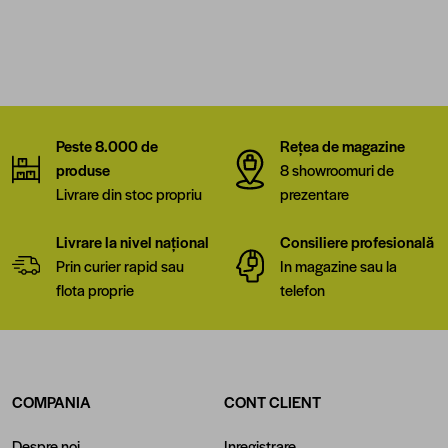
Peste 8.000 de
Rețea de magazine
produse
8 showroomuri de
Livrare din stoc propriu
prezentare
Livrare la nivel național
Consiliere profesională
Prin curier rapid sau
In magazine sau la
flota proprie
telefon
COMPANIA
CONT CLIENT
Despre noi
Inregistrare