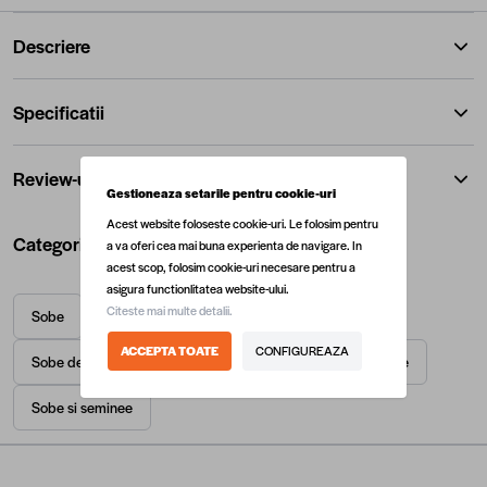
Descriere
Specificatii
Review-uri
Gestioneaza setarile pentru cookie-uri
Acest website foloseste cookie-uri. Le folosim pentru
Categorii utile
a va oferi cea mai buna experienta de navigare. In
acest scop, folosim cookie-uri necesare pentru a
asigura functionlitatea website-ului.
Citeste mai multe detalii.
Sobe
Sobe de gatit cu plita din fonta
ACCEPTA TOATE
CONFIGUREAZA
Sobe de gatit din tabla emailata
Sobe de gatit pe lemne
Sobe si seminee