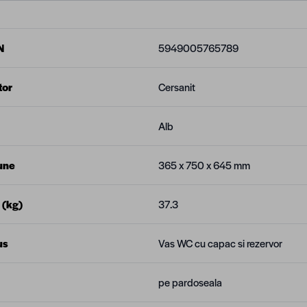
N
5949005765789
tor
Cersanit
Alb
une
365 x 750 x 645 mm
 (kg)
37.3
us
Vas WC cu capac si rezervor
pe pardoseala