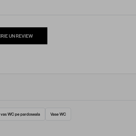
CRIE UN REVIEW
 vas WC pe pardoseala
Vase WC