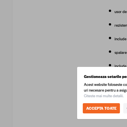
usor de 
reziste
include
spalare
include
Gestioneaza setarile pe
material
Acest website foloseste co
uri necesare pentru a asigu
culoare
Citeste mai multe detalii.
ACCEPTA TOATE