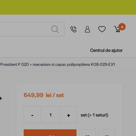
0
Centrul de ajutor
t President P 020 + mecanism si capac polipropilena K08-029-EX1
649,99 lei
/ set
+
-
+
set (=
1
seturi
)
Cantitate