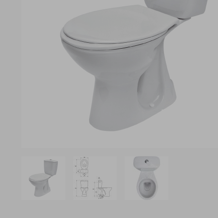
View larger image
View larger image
View larger image