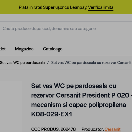
Plata în rate! Super ușor cu Leanpay.
Verifică limita
aută produse dupa cod, denumire sau categorie
let
Magazine
Cataloage
Set vas WC pe pardoseala
/
Set vas WC pe pardoseala cu rezervor Cersani
Set vas WC pe pardoseala cu
rezervor Cersanit President P 020 
mecanism si capac polipropilena
K08-029-EX1
COD PRODUS:
262478
Producator:
Cersanit