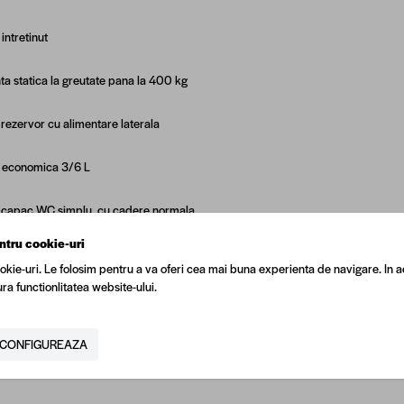
intretinut
nta statica la greutate pana la 400 kg
 rezervor cu alimentare laterala
 economica 3/6 L
 capac WC simplu, cu cadere normala
ntru cookie-uri
: portelan sanitar
okie-uri. Le folosim pentru a va oferi cea mai buna experienta de navigare. In a
ra functionlitatea website-ului.
: albul unic Cersanit
CONFIGUREAZA