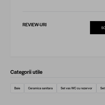
REVIEW-URI
S
Categorii utile
Baie
Ceramica sanitara
Set vas WC cu rezervor
Set