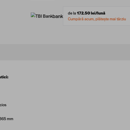
de la
172.50
lei/lună
bank
Cumpără acum, plătește mai târziu
tici:
ucios
: 365 mm