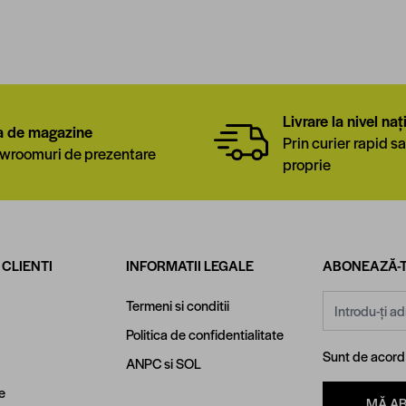
Livrare la nivel naț
a de magazine
Prin curier rapid sa
wroomuri de prezentare
proprie
 CLIENTI
INFORMATII LEGALE
ABONEAZĂ-T
Adresă email
Termeni si conditii
Politica de confidentialitate
Sunt de acor
ANPC
si
SOL
e
MĂ A