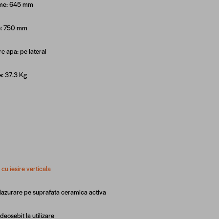
me: 645 mm
e: 750 mm
e apa: pe lateral
e: 37.3 Kg
cu iesire verticala
azurare pe suprafata ceramica activa
deosebit la utilizare