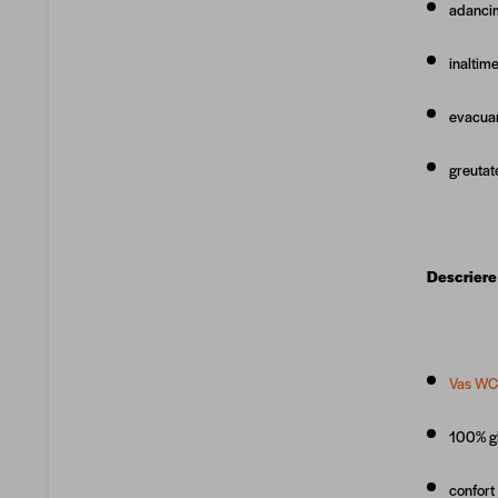
adanci
inaltim
evacuar
greutat
Descriere
Vas WC 
100% gl
confort 