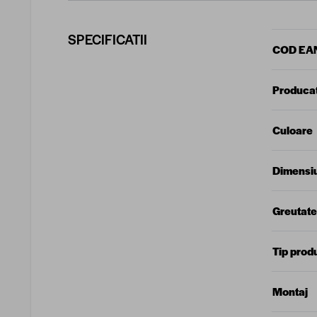
SPECIFICATII
COD EA
Produca
Culoare
Dimensi
Greutate
Tip prod
Montaj