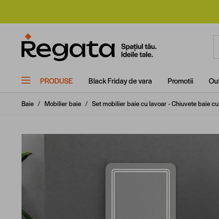
Mergi la Conținut
C
PRODUSE
Black Friday de vara
Promotii
Out
Baie
/
Mobilier baie
/
Set mobilier baie cu lavoar - Chiuvete baie c