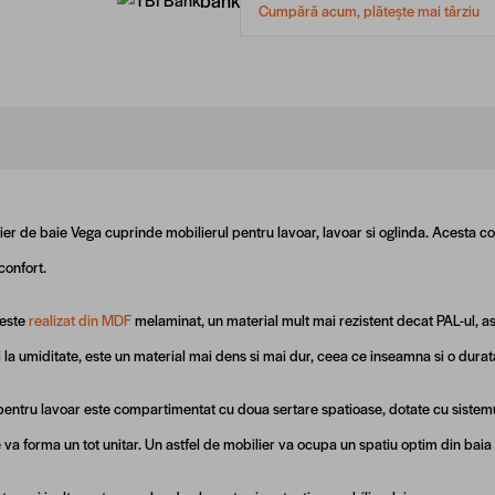
Cumpără acum, plătește mai târziu
ier de baie Vega cuprinde mobilierul pentru lavoar, lavoar si oglinda. Acesta c
confort.
 este
realizat din MDF
melaminat, un material mult mai rezistent decat PAL-ul, 
i la umiditate, este un material mai dens si mai dur, ceea ce inseamna si o dura
pentru lavoar este compartimentat cu doua sertare spatioase, dotate cu sistemul
e va forma un tot unitar. Un astfel de mobilier va ocupa un spatiu optim din ba