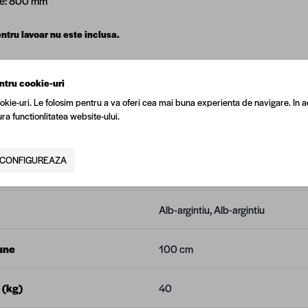
me: 800 mm
ntru lavoar nu este inclusa.
ntru cookie-uri
okie-uri. Le folosim pentru a va oferi cea mai buna experienta de navigare. In a
ra functionlitatea website-ului.
N
5949005757661
CONFIGUREAZA
tor
Pierre Cardin
Alb-argintiu, Alb-argintiu
une
100 cm
 (kg)
40