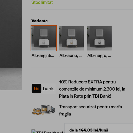
Stoc limitat
Variante
Alb-argintiu, Alb-argintiu
Alb-auriu, Alb-auriu
Alb-negru, Alb-negru
10% Reducere EXTRA pentru
comenzile de minimum 2.300 lei, la
Plata în Rate prin TBI Bank!
Transport securizat pentru marfa
fragila
de la
144.83
lei/lună
bank