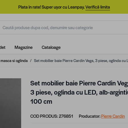
Plata în rate! Super ușor cu Leanpay.
Verifică limita
aută produse dupa cod, denumire sau categorie
let
Magazine
Cataloage
u masca si oglinda
/
Set mobilier baie Pierre Cardin Vega, 3 piese, oglinda cu 
Set mobilier baie Pierre Cardin Veg
3 piese, oglinda cu LED, alb-arginti
100 cm
COD PRODUS:
276851
Producator:
Pierre Cardin