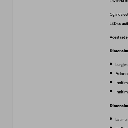
Lavoarul es
Oglinda est
LED se acti
Acest set 
Dimensiun
Lungime
Adanc
Inalti
Inalti
Dimensiun
Latime