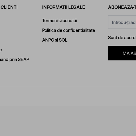
 CLIENTI
INFORMATII LEGALE
ABONEAZĂ-T
Adresă email
Termeni si conditii
Politica de confidentialitate
Sunt de acor
ANPC
si
SOL
e
MĂ A
and prin SEAP