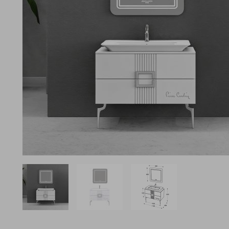
View larger image
View larger image
View larger image