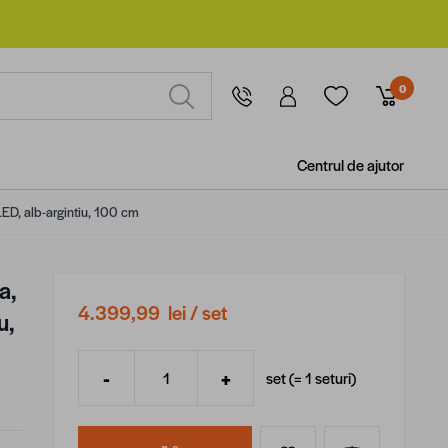
0
Centrul de ajutor
LED, alb-argintiu, 100 cm
a,
4.399,99 lei
/ set
u,
-
+
set (=
1
seturi
)
Cantitate