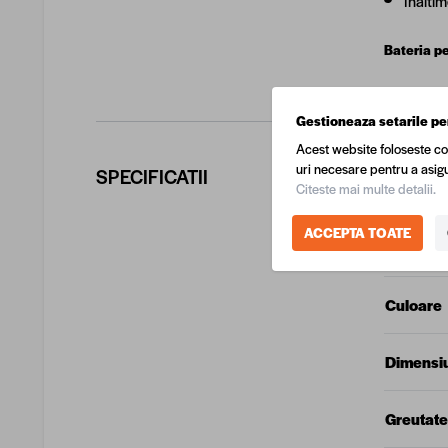
Inalti
Bateria pe
Gestioneaza setarile pe
Acest website foloseste co
uri necesare pentru a asigu
SPECIFICATII
Citeste mai multe detalii.
COD EA
ACCEPTA TOATE
Produca
Culoare
Dimensi
Greutate