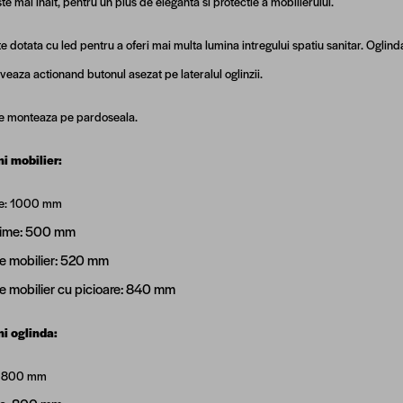
te mai inalt, pentru un plus de eleganta si protectie a mobilierului.
e dotata cu led pentru a oferi mai multa lumina intregului spatiu sanitar. Oglinda
veaza actionand butonul asezat pe lateralul oglinzii.
se monteaza pe pardoseala.
i mobilier:
: 1
000 mm
ime: 500 mm
me mobilier: 520 mm
me mobilier cu picioare: 840 mm
i oglinda:
: 800 mm