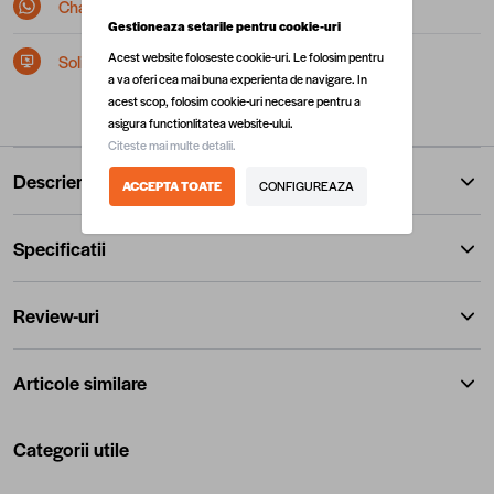
Chat pe Whatsapp
Gestioneaza setarile pentru cookie-uri
Acest website foloseste cookie-uri. Le folosim pentru
Solicita postare in SEAP/SICAP
a va oferi cea mai buna experienta de navigare. In
acest scop, folosim cookie-uri necesare pentru a
asigura functionlitatea website-ului.
Citeste mai multe detalii.
Descriere
ACCEPTA TOATE
CONFIGUREAZA
Specificatii
Review-uri
Articole similare
Categorii utile