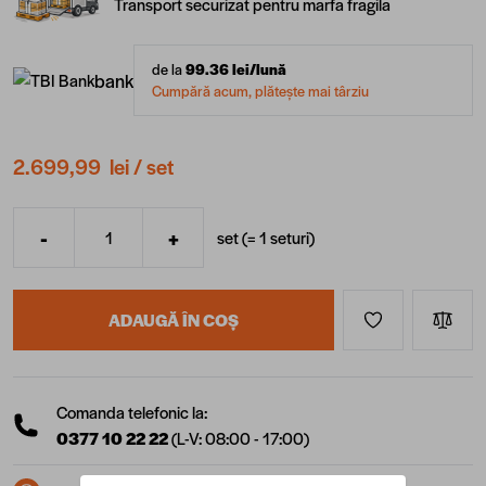
Transport securizat pentru marfa fragila
de la
99.36
lei/lună
bank
Cumpără acum, plătește mai târziu
2.699,99 lei
/ set
-
+
set (=
1
seturi
)
Cantitate
ADAUGĂ ÎN COȘ
Comanda telefonic la:
0377 10 22 22
(L-V: 08:00 - 17:00)