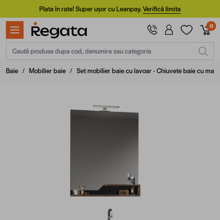
Mergi la Conținut
Plata în rate! Super ușor cu Leanpay.
Verifică limita
0
Caută produse dupa cod, denumire sau categorie
Baie
/
Mobilier baie
/
Set mobilier baie cu lavoar - Chiuvete baie cu masc