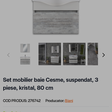
View larger image
View larger image
View larger image
View lar
Set mobilier baie Cesme, suspendat, 3
piese, kristal, 80 cm
COD PRODUS:
276742
Producator:
Biani