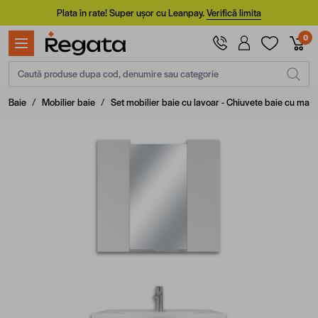
Mergi la Conținut
Plata în rate! Super ușor cu Leanpay.
Verifică limita
0
Caută produse dupa cod, denumire sau categorie
Baie
/
Mobilier baie
/
Set mobilier baie cu lavoar - Chiuvete baie cu masc