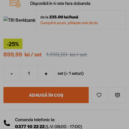
Disponibil in 4 rate fara dobanda
de la
235.00
lei/lună
bank
Cumpără acum, plătește mai târziu
-25%
899,99 lei
/ set
1.199,99 lei
/ set
-
+
set (=
1
seturi
)
Cantitate
ADAUGĂ ÎN COȘ
Comanda telefonic la:
0377 10 22 22
(L-V: 08:00 - 17:00)