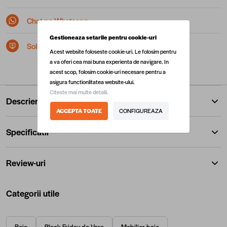
Chat pe Whatsapp
Gestioneaza setarile pentru cookie-uri
Solicita postare in SEAP/SICAP
Acest website foloseste cookie-uri. Le folosim pentru
a va oferi cea mai buna experienta de navigare. In
acest scop, folosim cookie-uri necesare pentru a
asigura functionlitatea website-ului.
Citeste mai multe detalii.
Descriere
ACCEPTA TOATE
CONFIGUREAZA
Specificatii
Review-uri
Categorii utile
Baie
Black Friday de Vara
Mobilier baie