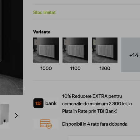
Stoc limitat
Variante
+14
1000
1100
1200
10% Reducere EXTRA pentru
comenzile de minimum 2.300 lei, la
ge
View larger image
View larger image
Plata în Rate prin TBI Bank!
Disponibil in 4 rate fara dobanda