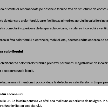
ea distantelor recomandate pe desenele tehnice fata de structurile de construc
le de etansare a cloriferului, care faciliteaza nimerirea aerului in calorifer: inst
e) a conectarii superioare de la aparat la coloana, instalarea incorectă a ventil
rea in fata caloriferului a ecranelor, mobilei, etc., acestea reduc cedarea de c
a caloriferului
achizitionarea caloriferelor trebuie precizati parametrii magistralelor de incalz
 dispecerat unde locuiti.
e la parametrii mentionati pot conduce la defectarea caloriferelor in timpul pr
 incalzire trebuie sa fie umplut cu agent termic indealungul a intregii perioade
ntru cookie-uri
okie-uri. Le folosim pentru a va oferi cea mai buna experienta de navigare. In a
, care sunt instalate la intrarea/iesirea caloriferului sunt destinate pe
ra functionlitatea website-ului.