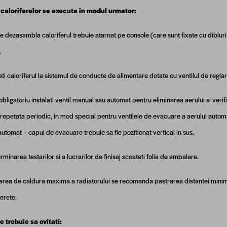
caloriferelor se executa in modul urmator:
se dezasambla caloriferul trebuie atarnat pe console (care sunt fixate cu diblu
.
ti caloriferul la sistemul de conducte de alimentare dotate cu ventilul de reglar
bligatoriu instalati ventil manual sau automat pentru eliminarea aerului si verif
 repetata periodic, in mod special pentru ventilele de evacuare a aerului automa
automat – capul de evacuare trebuie sa fie pozitionat vertical in sus.
minarea testarilor si a lucrarilor de finisaj scoateti folia de ambalare.
area de caldura maxima a radiatorului se recomanda pastrarea distantei mini
erete.
 trebuie sa evitati: