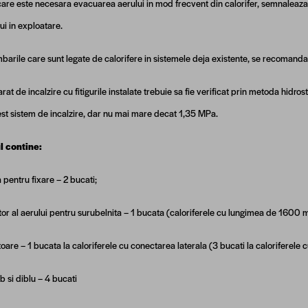
 care este necesara evacuarea aerului in mod frecvent din calorifer, semnalea
lui in exploatare.
barile care sunt legate de calorifere in sistemele deja existente, se recomanda
rat de incalzire cu fitigurile instalate trebuie sa fie verificat prin metoda hidr
est sistem de incalzire, dar nu mai mare decat 1,35 MPa.
l contine:
 pentru fixare – 2 bucati;
or al aerului pentru surubelnita – 1 bucata (caloriferele cu lungimea de 1600 m
oare – 1 bucata la caloriferele cu conectarea laterala (3 bucati la caloriferele 
b si diblu – 4 bucati