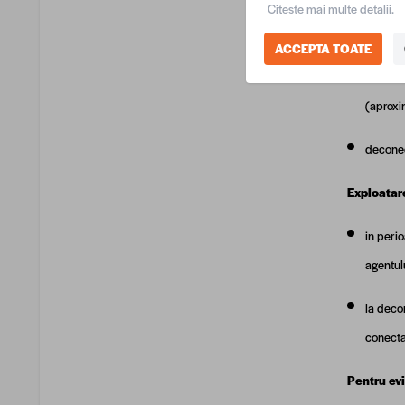
Citeste mai multe detalii.
folosire
ACCEPTA TOATE
deconec
(aproxim
deconect
Exploatare
in peri
agentul
la deco
conecta
Pentru evi