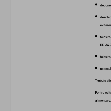
deconec
deschide
evitarea
folosire
RD 34.2
folosire
accesul 
Trebuie eli
Pentru evit
alimentare.