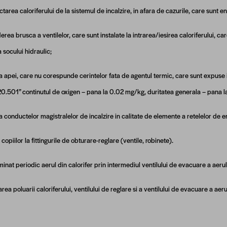
tarea caloriferului de la sistemul de incalzire, in afara de cazurile, care sunt e
rea brusca a ventilelor, care sunt instalate la intrarea/iesirea caloriferului, c
 socului hidraulic;
a apei, care nu corespunde cerintelor fata de agentul termic, care sunt expuse in ”
0.501” continutul de oxigen – pana la 0.02 mg/kg, duritatea generala – pana la
a conductelor magistralelor de incalzire in calitate de elemente a retelelor de e
copiilor la fittingurile de obturare-reglare (ventile, robinete).
minat periodic aerul din calorifer prin intermediul ventilului de evacuare a aerul
area poluarii caloriferului, ventilului de reglare si a ventilului de evacuare a ae