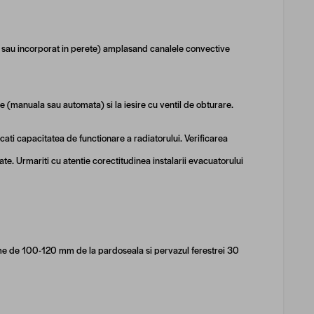
ri sau incorporat in perete) amplasand canalele convective
e (manuala sau automata) si la iesire cu ventil de obturare.
icati capacitatea de functionare a radiatorului. Verificarea
te. Urmariti cu atentie corectitudinea instalarii evacuatorului
me de 100-120 mm de la pardoseala si pervazul ferestrei 30