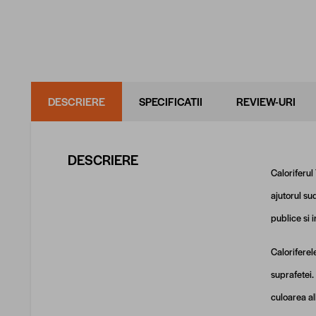
DESCRIERE
SPECIFICATII
REVIEW-URI
DESCRIERE
Caloriferul
ajutorul su
publice si 
Caloriferel
suprafetei.
culoarea a