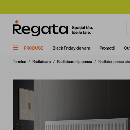
Mergi la Conținut
C
PRODUSE
Black Friday de vara
Promotii
Out
Termice
/
Radiatoare
/
Radiatoare tip panou
/
Radiator panou ote