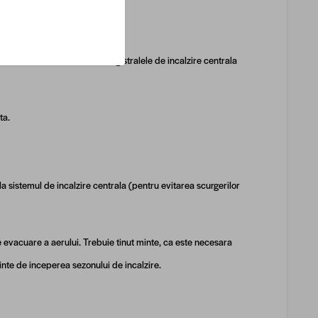
r reziduale acumulate din magistralele de incalzire centrala
ta.
 sistemul de incalzire centrala (pentru evitarea scurgerilor
e evacuare a aerului. Trebuie tinut minte, ca este necesara
inte de inceperea sezonului de incalzire.