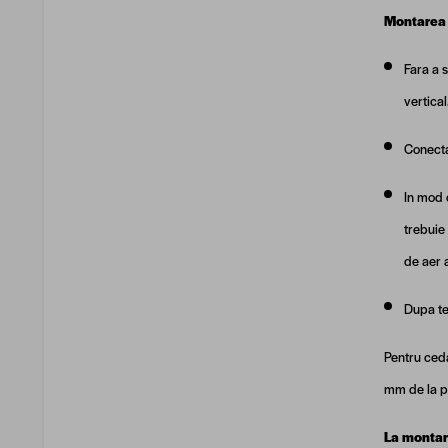
Montarea 
Fara a 
vertical
Conecta
In mod o
trebuie
de aer 
Dupa ter
Pentru ced
mm de la p
La montare