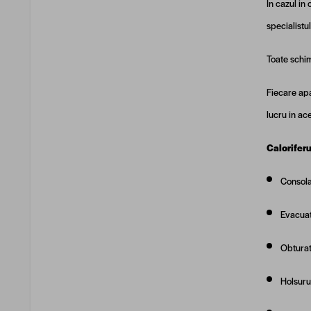
In cazul in
specialistu
Toate schim
Fiecare apa
lucru in ac
Caloriferu
Consola
Evacuat
Obturat
Holsuru