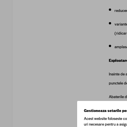
reducer
variante
(ridicar
amplasa
Exploatare
Inainte de 
punctele de
Abaterile d
Sistemul de
Gestioneaza setarile pe
Acest website foloseste co
Robinetele
uri necesare pentru a asigu