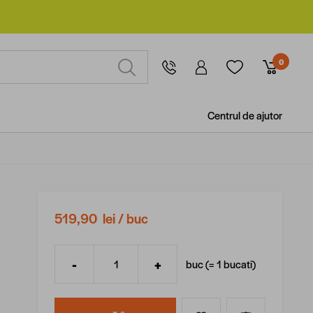
0
Centrul de ajutor
519,90 lei
/ buc
-
+
buc (=
1
bucati
)
Cantitate