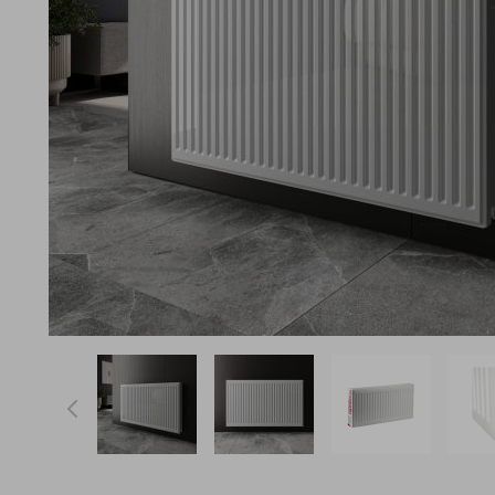
View larger image
View larger image
View larger ima