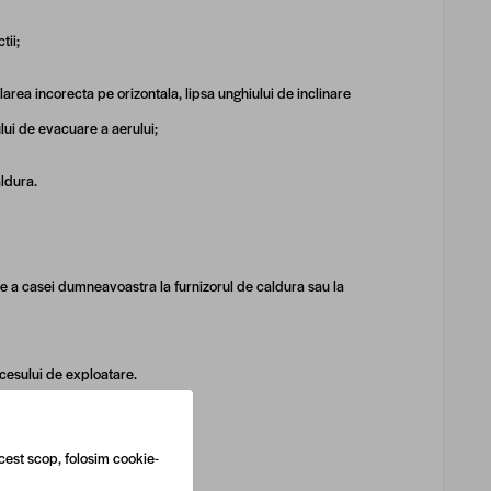
tii;
alarea incorecta pe orizontala, lipsa unghiului de inclinare
ului de evacuare a aerului;
aldura.
ire a casei dumneavoastra la furnizorul de caldura sau la
ocesului de exploatare.
 de exploatare.
cest scop, folosim cookie-
ntru: