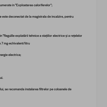
numerate in ”Exploatarea caloriferelor”;
are este deconectat de la magistrala de incalzire, pentru
Regulile explatării tehnice a stațiilor electrice și a rețelelor
 7 mg-echivalent/litru
nergie electrica;
ui.
rului, se recomanda instalarea filtrelor pe coloanele de