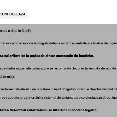
a in calitate de elemente de reglare termica a incalzirii centrale;
CONFIGUREAZA
tarea si spalarea profilactică ulterioara a caloriferelor impotriva omponentelo
ativ o data la 3 ani);
area caloriferelor de la magistralele de incalzire centrala in situatiile de urgen
a caloriferelor in perioada dintre sezoanele de incalzire.
oada dintre sezoanele de incalzire se recomanda deconectarea caloriferului de la
ui termic).
nectarea caloriferului de la sistem in mod obligatoriu trebuie deschis ventilul d
rea repetata a radiatorului la sistemul de testare, care se efectueaza direct ina
tarea defectarii caloriferului se interzice in mod categoric: