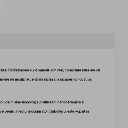
re. Radiatoarele sunt panouri din otel, conectate intre ele cu
emele de incalzire centrala inchisa, a incaperilor locative,
nclude in sine tehnologia prelucrarii nanoceramice a
ve pentru mediul inconjurator. Caloriferul este vopsit in