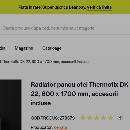
Plata în rate! Super ușor cu Leanpay.
Verifică limita
aută produse dupa cod, denumire sau categorie
let
Magazine
Cataloage
l Thermofix DK 22, 600 x 1700 mm, accesorii incluse
Radiator panou otel Thermofix DK
22, 600 x 1700 mm, accesorii
incluse
COD PRODUS:
273379
(1)
Producator:
Regata