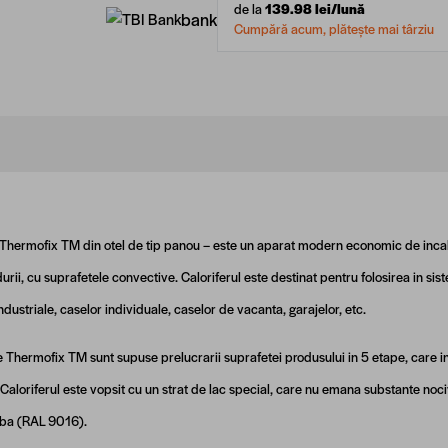
de la
139.98
lei/lună
bank
Cumpără acum, plătește mai târziu
 Thermofix TM din otel de tip panou – este un aparat modern economic de incalzi
durii, cu suprafetele convective. Caloriferul este destinat pentru folosirea in sist
industriale, caselor individuale, caselor de vacanta, garajelor, etc.
e Thermofix TM sunt supuse prelucrarii suprafetei produsului in 5 etape, care i
 Caloriferul este vopsit cu un strat de lac special, care nu emana substante noci
lba (RAL 9016).