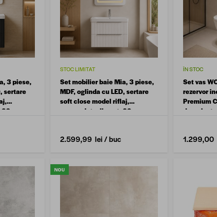
STOC LIMITAT
ÎN STOC
a, 3 piese,
Set mobilier baie Mia, 3 piese,
Set vas WC
, sertare
MDF, oglinda cu LED, sertare
rezervor in
aj,
soft close model riflaj,
Premium C
, 60 cm
suspendat, alb mat, 60 cm
duroplast s
de action
2.599,99 lei
/ buc
1.299,00 
NOU