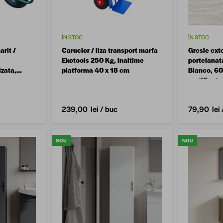
ÎN STOC
ÎN STOC
rit /
Carucior / liza transport marfa
Gresie exte
Ekotools 250 Kg, inaltime
portelanat
zata,
platforma 40 x 18 cm
Bianco, 60
rectificata
239,00 lei
/ buc
79,90 lei
NOU
NOU