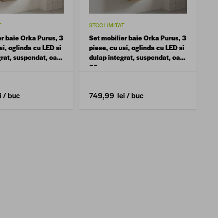
T
STOC LIMITAT
er baie Orka Purus, 3
Set mobilier baie Orka Purus, 3
si, oglinda cu LED si
piese, cu usi, oglinda cu LED si
grat, suspendat, oak,
dulap integrat, suspendat, oak,
65 cm
i
/ buc
749,99 lei
/ buc