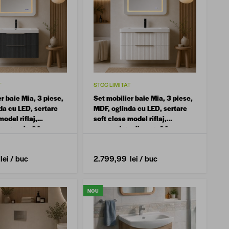
T
STOC LIMITAT
r baie Mia, 3 piese,
Set mobilier baie Mia, 3 piese,
da cu LED, sertare
MDF, oglinda cu LED, sertare
model riflaj,
soft close model riflaj,
 antracit, 80 cm
suspendat, alb mat, 80 cm
lei
/ buc
2.799,99 lei
/ buc
NOU