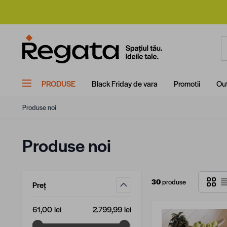
Mergi la Conținut
C
PRODUSE
Black Friday de vara
Promotii
Out
Produse noi
Produse noi
Grilă
30
produse
Preț
filtru
Valoare minimă
Valoare maximă
61,00 lei
2.799,99 lei