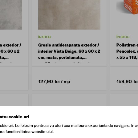
ÎN STOC
ÎN STOC
 exterior /
Gresie antiderapanta exterior /
Polistiren
60 x 60 x 2
interior Vista Beige, 60 x 60 x 2
Penoplex, s
ta,
cm, mata, portelanata,
x 55 x 118
ciment
rectificata, aspect ciment
127,90 lei
/ mp
159,90 le
ntru cookie-uri
okie-uri. Le folosim pentru a va oferi cea mai buna experienta de navigare. In a
ra functionlitatea website-ului.