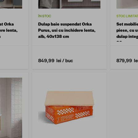
ÎN STOC
STOC LIMITA
at Orka
Dulap baie suspendat Orka
Set mobili
ere lenta,
Purus, usi cu inchidere lenta,
piese, cu u
m
alb, 40x138 cm
dulap inte
80 cm
849,99 lei
/ buc
879,99 le