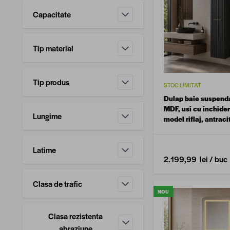
Capacitate
filtru
Tip material
filtru
Tip produs
STOC LIMITAT
filtru
Dulap baie suspend
MDF, usi cu inchider
Lungime
model riflaj, antraci
filtru
cm
Latime
2.199,99 lei
/ buc
filtru
Clasa de trafic
NOU
filtru
Clasa rezistenta
filtru
abraziune