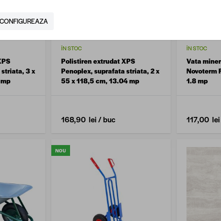
CONFIGUREAZA
ÎN STOC
ÎN STOC
 XPS
Polistiren extrudat XPS
Vata miner
striata, 3 x
Penoplex, suprafata striata, 2 x
Novoterm 
7 mp
55 x 118,5 cm, 13.04 mp
1.8 mp
168,90 lei
/ buc
117,00 lei
NOU