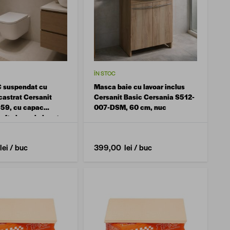
ÎN STOC
 suspendat cu
Masca baie cu lavoar inclus
castrat Cersanit
Cersanit Basic Cersania S512-
59, cu capac
007-DSM, 60 cm, nuc
oft close si clapeta
are CROM S701-830
lei
/ buc
399,00 lei
/ buc