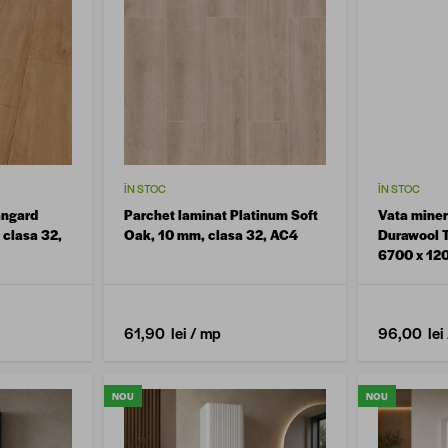
ÎN STOC
ÎN STOC
angard
Parchet laminat Platinum Soft
Vata minera
 clasa 32,
Oak, 10 mm, clasa 32, AC4
Durawool T
6700 x 12
mp
61,90 lei
/ mp
96,00 lei
NOU
NOU