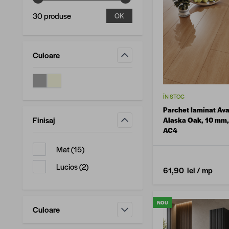
30 produse
OK
Culoare
filtru
ÎN STOC
Parchet laminat Av
Finisaj
Alaska Oak, 10 mm,
AC4
filtru
produse disponibile
Mat
(
15
)
produse disponibile
Lucios
(
2
)
61,90 lei
/ mp
NOU
Culoare
filtru