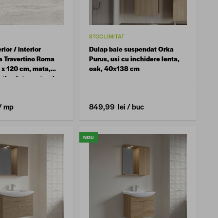
STOC LIMITAT
rior / interior
Dulap baie suspendat Orka
a Travertino Roma
Purus, usi cu inchidere lenta,
 x 120 cm, mata,
oak, 40x138 cm
, tip piatra naturala
/ mp
849,99 lei
/ buc
NOU