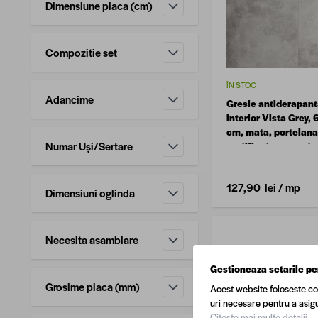
Dimensiune placa (cm)
filtru
Compozitie set
filtru
ÎN STOC
Adancime
Gresie antiderapanta
filtru
interior Vista Grey, 
cm, mata, portelana
Numar Uși/Sertare
rectificata, aspect 
filtru
127,90 lei
/ mp
Dimensiuni oglinda
filtru
Necesita asamblare
filtru
Gestioneaza setarile pe
Grosime placa (mm)
Acest website foloseste co
filtru
uri necesare pentru a asigu
Citeste mai multe detalii.