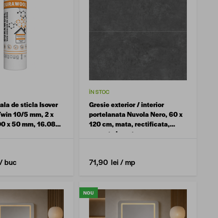
ÎN STOC
la de sticla Isover
Gresie exterior / interior
win 10/5 mm, 2 x
portelanata Nuvola Nero, 60 x
00 x 50 mm, 16.08
120 cm, mata, rectificata,
aspect ciment
/ buc
71,90 lei
/ mp
NOU