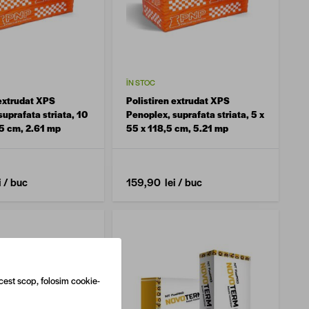
ÎN STOC
 extrudat XPS
Polistiren extrudat XPS
uprafata striata, 10
Penoplex, suprafata striata, 5 x
,5 cm, 2.61 mp
55 x 118,5 cm, 5.21 mp
i
/ buc
159,90 lei
/ buc
cest scop, folosim cookie-