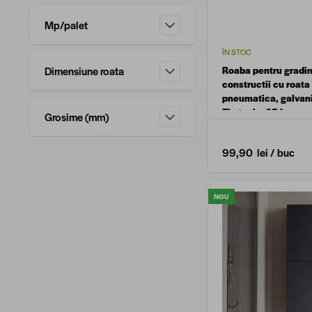
Mp/palet
filtru
ÎN STOC
Dimensiune roata
Roaba pentru gradina
constructii cu roata
filtru
pneumatica, galvani
Ekotools, 65 L
Grosime (mm)
filtru
99,90 lei
/ buc
NOU