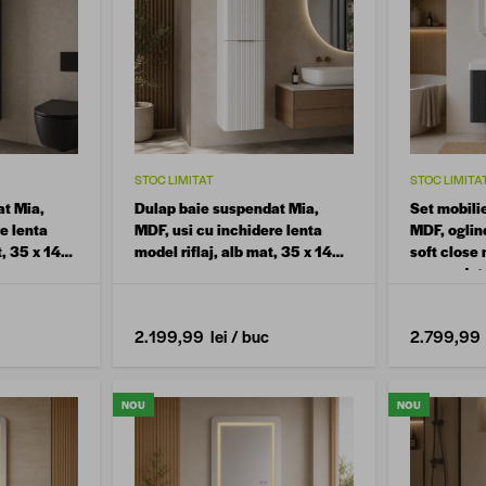
STOC LIMITAT
STOC LIMITA
at Mia,
Dulap baie suspendat Mia,
Set mobilie
e lenta
MDF, usi cu inchidere lenta
MDF, oglin
t, 35 x 140
model riflaj, alb mat, 35 x 140
soft close 
cm
suspendat,
2.199,99 lei
/ buc
2.799,99 
NOU
NOU