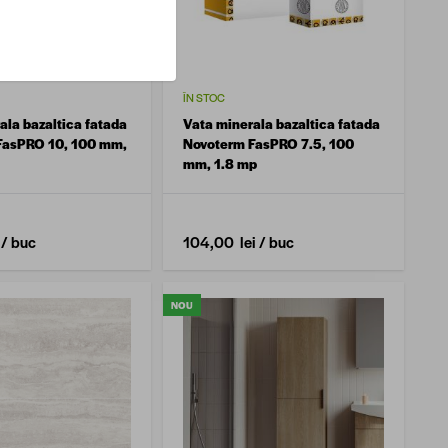
ÎN STOC
ala bazaltica fatada
Vata minerala bazaltica fatada
FasPRO 10, 100 mm,
Novoterm FasPRO 7.5, 100
mm, 1.8 mp
/ buc
104,00 lei
/ buc
NOU