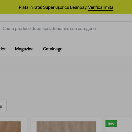
Plata în rate! Super ușor cu Leanpay.
Verifică limita
aută produse dupa cod, denumire sau categorie
let
Magazine
Cataloage
Listă
NOU