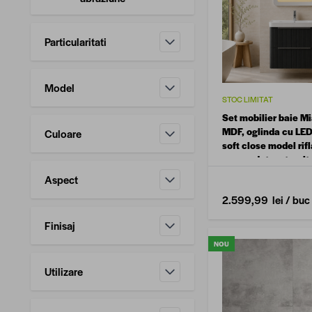
Particularitati
filtru
Model
STOC LIMITAT
filtru
Set mobilier baie Mi
MDF, oglinda cu LED
Culoare
soft close model rifl
filtru
suspendat, antracit
Aspect
filtru
2.599,99 lei
/ buc
Finisaj
filtru
NOU
Utilizare
filtru