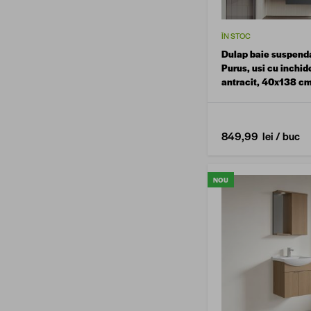
ÎN STOC
Dulap baie suspend
Purus, usi cu inchid
antracit, 40x138 c
849,99 lei
/ buc
NOU