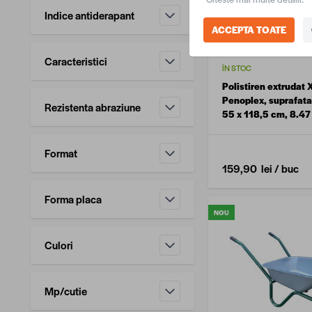
Indice antiderapant
ACCEPTA TOATE
filtru
Caracteristici
ÎN STOC
filtru
Polistiren extrudat
Penoplex, suprafata 
Rezistenta abraziune
55 x 118,5 cm, 8.4
filtru
Format
159,90 lei
/ buc
filtru
Forma placa
NOU
filtru
Culori
filtru
Mp/cutie
filtru