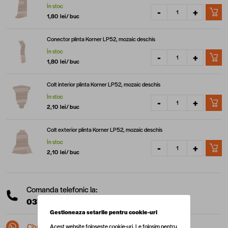
În stoc
-
+
1,80 lei
/ buc
Conector plinta Korner LP52, mozaic deschis
În stoc
-
+
1,80 lei
/ buc
Colt interior plinta Korner LP52, mozaic deschis
În stoc
-
+
2,10 lei
/ buc
Colt exterior plinta Korner LP52, mozaic deschis
În stoc
-
+
2,10 lei
/ buc
Comanda telefonic la:
0377 10 22 22
(L-V: 08:00 - 17:00)
Gestioneaza setarile pentru cookie-uri
Chat pe Whatsapp
Acest website foloseste cookie-uri. Le folosim pentru