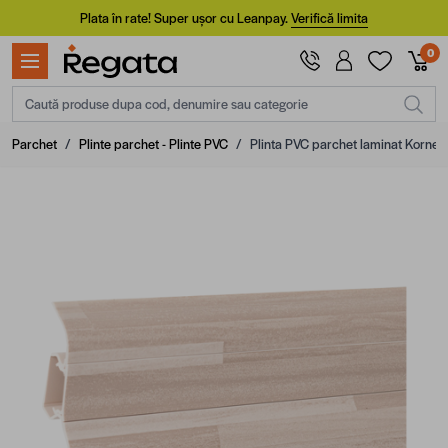
Mergi la Conținut
Plata în rate! Super ușor cu Leanpay.
Verifică limita
0
Caută produse dupa cod, denumire sau categorie
Parchet
/
Plinte parchet - Plinte PVC
/
Plinta PVC parchet laminat Korne