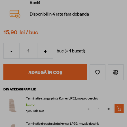
Bank!
Disponibil in 4 rate fara dobanda
15,90 lei
/ buc
-
+
buc (=
1
bucati
)
Cantitate
ADAUGĂ ÎN COȘ
DIN ACEEASI FAMILIE
Terminatie stanga plinta Korner LP52, mozaic deschis
În stoc
-
+
1,80 lei
/ buc
Terminatie dreapta plinta Korner LP52, mozaic deschis