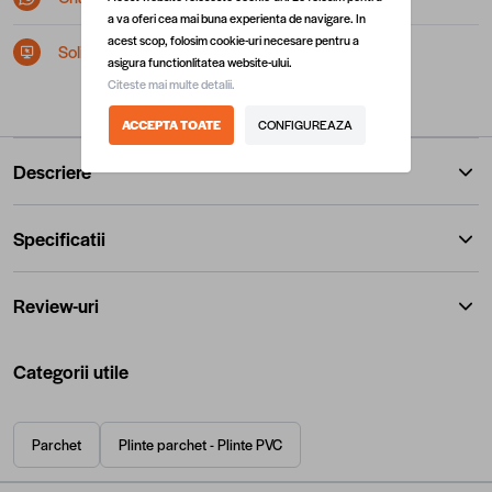
a va oferi cea mai buna experienta de navigare. In
acest scop, folosim cookie-uri necesare pentru a
Solicita postare in SEAP/SICAP
asigura functionlitatea website-ului.
Citeste mai multe detalii.
ACCEPTA TOATE
CONFIGUREAZA
Descriere
Specificatii
Review-uri
Categorii utile
Parchet
Plinte parchet - Plinte PVC