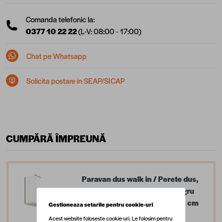
Comanda telefonic la:
0377 10 22 22
(L-V: 08:00 - 17:00)
Chat pe Whatsapp
Solicita postare in SEAP/SICAP
CUMPĂRĂ ÎMPREUNĂ
Paravan dus walk in / Perete dus,
sticla sablata 6 mm, profil negru
mat, tija extensibila, 90 x 200 cm
Gestioneaza setarile pentru cookie-uri
549,99 lei
Acest website foloseste cookie-uri. Le folosim pentru