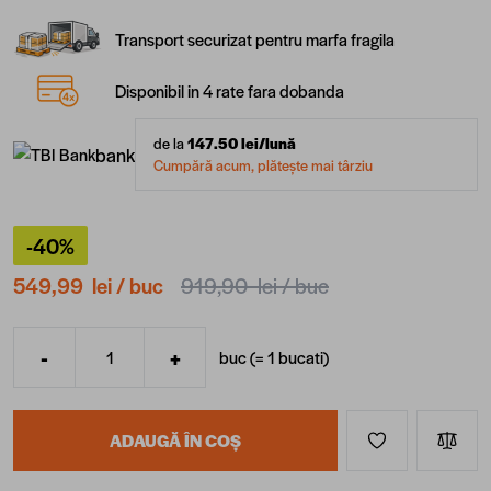
Transport securizat pentru marfa fragila
Disponibil in 4 rate fara dobanda
de la
147.50
lei/lună
bank
Cumpără acum, plătește mai târziu
-40%
549,99 lei
/ buc
919,90 lei
/ buc
-
+
buc (=
1
bucati
)
Cantitate
ADAUGĂ ÎN COȘ