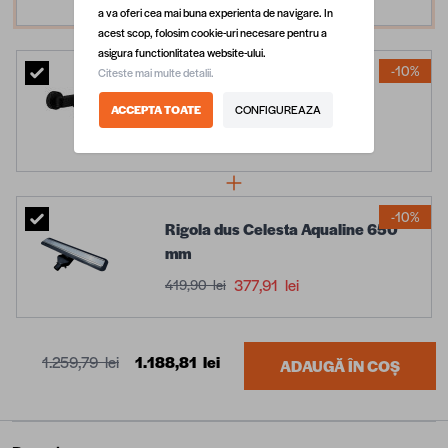
a va oferi cea mai buna experienta de navigare. In
acest scop, folosim cookie-uri necesare pentru a
asigura functionlitatea website-ului.
-10%
Citeste mai multe detalii.
Baterie dus Celesta Aria,
monocomanda, negru mat
ACCEPTA TOATE
CONFIGUREAZA
260,91 lei
289,90 lei
-10%
Rigola dus Celesta Aqualine 650
mm
377,91 lei
419,90 lei
1.259,79 lei
1.188,81 lei
ADAUGĂ ÎN COȘ