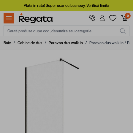
Mergi la Conținut
Plata în rate! Super ușor cu Leanpay.
Verifică limita
0
Caută produse dupa cod, denumire sau categorie
Baie
/
Cabine de dus
/
Paravan dus walk-in
/
Paravan dus walk in / Pere