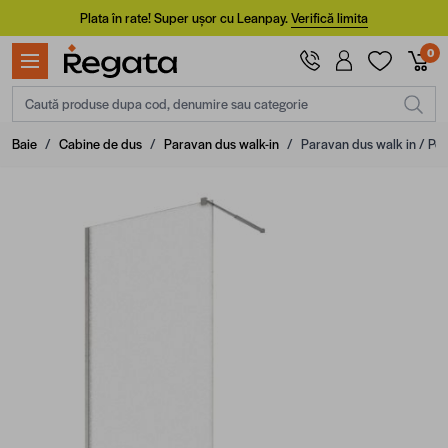
Mergi la Conținut
Plata în rate! Super ușor cu Leanpay.
Verifică limita
0
Caută produse dupa cod, denumire sau categorie
Baie
/
Cabine de dus
/
Paravan dus walk-in
/
Paravan dus walk in / Pere