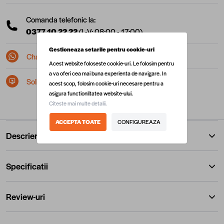
Comanda telefonic la:
0377 10 22 22
(L-V: 08:00 - 17:00)
Gestioneaza setarile pentru cookie-uri
Chat pe Whatsapp
Acest website foloseste cookie-uri. Le folosim pentru
a va oferi cea mai buna experienta de navigare. In
Solicita postare in SEAP/SICAP
acest scop, folosim cookie-uri necesare pentru a
asigura functionlitatea website-ului.
Citeste mai multe detalii.
ACCEPTA TOATE
CONFIGUREAZA
Descriere
Specificatii
Review-uri