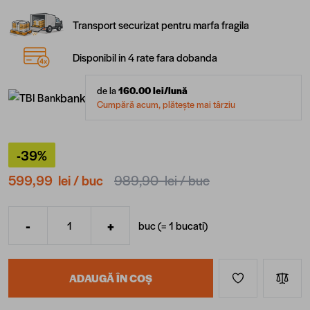
Transport securizat pentru marfa fragila
Disponibil in 4 rate fara dobanda
de la
160.00
lei/lună
bank
Cumpără acum, plătește mai târziu
-39%
599,99 lei
/ buc
989,90 lei
/ buc
-
+
buc (=
1
bucati
)
Cantitate
ADAUGĂ ÎN COȘ