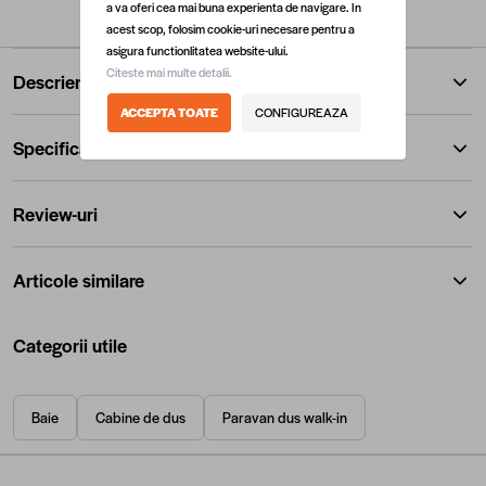
a va oferi cea mai buna experienta de navigare. In
acest scop, folosim cookie-uri necesare pentru a
asigura functionlitatea website-ului.
Citeste mai multe detalii.
Descriere
ACCEPTA TOATE
CONFIGUREAZA
Specificatii
Review-uri
Articole similare
Categorii utile
Baie
Cabine de dus
Paravan dus walk-in