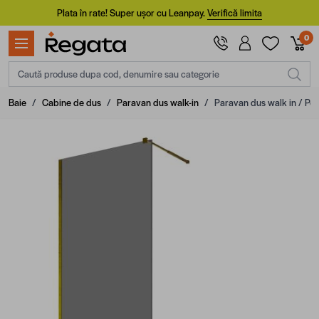
Mergi la Conținut
Plata în rate! Super ușor cu Leanpay.
Verifică limita
0
Caută produse dupa cod, denumire sau categorie
Baie
/
Cabine de dus
/
Paravan dus walk-in
/
Paravan dus walk in / Pere