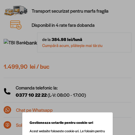
Transport securizat pentru marfa fragila
Disponibil in 4 rate fara dobanda
de la
384.98
lei/lună
bank
Cumpără acum, plătește mai târziu
1.499,90 lei
/ buc
Comanda telefonic la:
0377 10 22 22
(L-V: 08:00 - 17:00)
Chat pe Whatsapp
Gestioneaza setarile pentru cookie-uri
Solicita postare in SEAP/SICAP
Acest website foloseste cookie-uri. Le folosim pentru