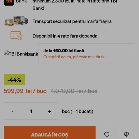
minimum 2.300 lei, la Plata în Rate prin TBI
Bank!
Transport securizat pentru marfa fragila
Disponibil in 4 rate fara dobanda
de la
160.00
lei/lună
bank
Cumpără acum, plătește mai târziu
-44%
599,99 lei
/ buc
1.079,90 lei
/ buc
-
+
buc (=
1
bucati
)
Cantitate
ADAUGĂ ÎN COȘ