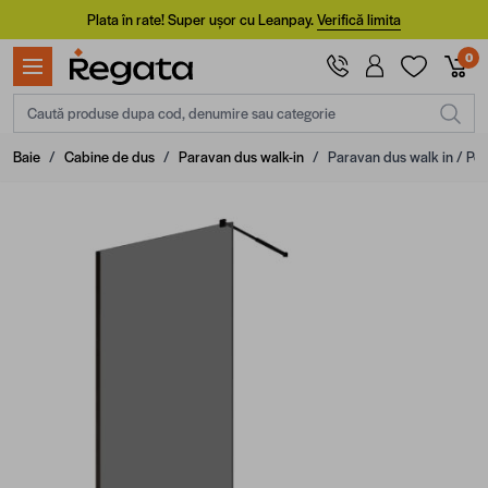
Mergi la Conținut
Plata în rate! Super ușor cu Leanpay.
Verifică limita
0
Caută produse dupa cod, denumire sau categorie
Baie
/
Cabine de dus
/
Paravan dus walk-in
/
Paravan dus walk in / Pere