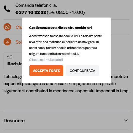
Comanda telefonic la:
0377 10 22 22
(L-V: 08:00 - 17:00)
Chat pe Whatsapp
Gestioneaza setarile pentru cookie-uri
Acest website foloseste cookie-uri. Le folosim pentru
Solicita postare in SEAP/SICAP
a va oferi cea mai buna experienta de navigare. In
acest scop, folosim cookie-uri necesare pentru a
asigura functionlitatea website-ului.
Citeste mai multe detalii.
Rezistent la apa
ACCEPTA TOATE
CONFIGUREAZA
Tehnologia avansata de rezistenta la apa ofera protectie impotriva
expunerii prelungite la umezeala si stropi, oferind un plus de
siguranta si contribuind la mentinerea aspectului impecabil in timp.
Descriere