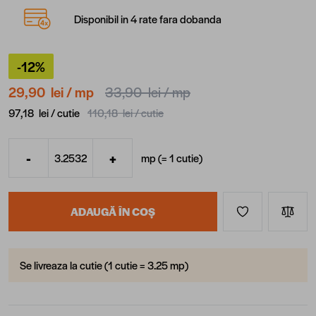
Disponibil in 4 rate fara dobanda
-12%
29,90 lei
/ mp
33,90 lei
/ mp
97,18 lei /
cutie
110,18 lei /
cutie
-
+
mp (=
1
cutie
)
Cantitate
ADAUGĂ ÎN COȘ
Se livreaza la cutie (1 cutie = 3.25 mp)