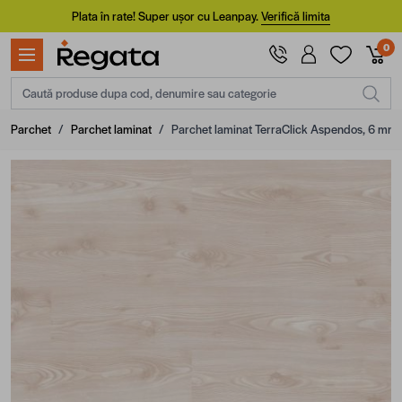
Mergi la Conținut
Plata în rate! Super ușor cu Leanpay.
Verifică limita
0
Caută produse dupa cod, denumire sau categorie
Parchet
/
Parchet laminat
/
Parchet laminat TerraClick Aspendos, 6 mm, 