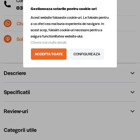
Comanda telefonic la:
0377 10 22 22
(L-V: 08:00 - 17:00)
Gestioneaza setarile pentru cookie-uri
Acest website foloseste cookie-uri. Le folosim pentru
Chat pe Whatsapp
a va oferi cea mai buna experienta de navigare. In
acest scop, folosim cookie-uri necesare pentru a
asigura functionlitatea website-ului.
Solicita postare in SEAP/SICAP
Citeste mai multe detalii.
ACCEPTA TOATE
CONFIGUREAZA
Descriere
Specificatii
Review-uri
Categorii utile