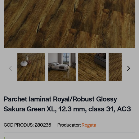
View larger image
View larger image
View larger image
View lar
Parchet laminat Royal/Robust Glossy
Sakura Green XL, 12.3 mm, clasa 31, AC3
COD PRODUS:
280235
Producator:
Regata