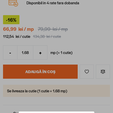
Disponibil in 4 rate fara dobanda
-16%
66,99 lei
/ mp
79,99 lei
/ mp
112,54 lei /
cutie
134,38 lei /
cutie
-
+
mp (=
1
cutie
)
Cantitate
ADAUGĂ ÎN COȘ
Se livreaza la cutie (1 cutie = 1.68 mp)