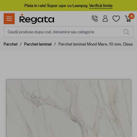
Mergi la Conținut
Plata în rate! Super ușor cu Leanpay.
Verifică limita
0
Caută produse dupa cod, denumire sau categorie
Parchet
/
Parchet laminat
/
Parchet laminat Mood Mare, 10 mm, Clasa 3