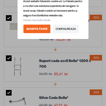
Acest website foloseste cookie-uri. Le folosim pentru
a va oferi cea mai buna experienta de navigare. In
acest scop, folosim cookie-uri necesare pentru a
asigura functionlitatea website-ului.
-10%
Masca pentru cada acril Bella*
Citeste mai multe detalii.
1200 x 700 mm
ACCEPTA TOATE
CONFIGUREAZA
152,91 lei
169,90 lei
-10%
Suport cada acril Bella* 1200 x
700
85,41 lei
94,90 lei
-10%
Sifon Cada Bella*
42,21 lei
46,90 lei