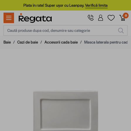
Mergi la Conținut
Plata în rate! Super ușor cu Leanpay.
Verifică limita
0
Caută produse dupa cod, denumire sau categorie
Baie
/
Cazi de baie
/
Accesorii cada baie
/
Masca laterala pentru cada