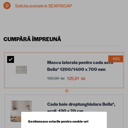
Solicita postare in SEAP/SICAP
CUMPĂRĂ ÎMPREUNĂ
-10%
Masca laterala pentru cada acril
Bella* 1200/1400 x 700 mm
125,91 lei
139,90 lei
Cada baie dreptunghiulara Bella*,
acril, 120 x 70 cm
Gestioneaza setarile pentru cookie-uri
359,90 lei