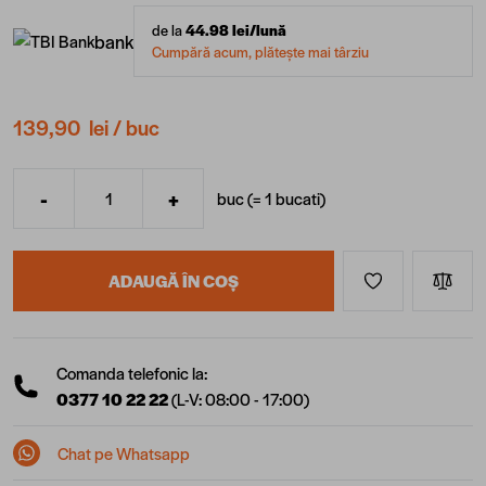
de la
44.98
lei/lună
bank
Cumpără acum, plătește mai târziu
139,90 lei
/ buc
-
+
buc (=
1
bucati
)
Cantitate
ADAUGĂ ÎN COȘ
Comanda telefonic la:
0377 10 22 22
(L-V: 08:00 - 17:00)
Chat pe Whatsapp