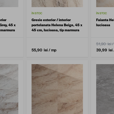
ÎN STOC
ÎN STOC
erior
Gresie exterior / interior
Faianta H
Grey, 45 x
portelanata Helena Beige, 45 x
lucioasa
p marmura
45 cm, lucioasa, tip marmura
51,90 lei
/
55,90 lei
/ mp
39,99 lei