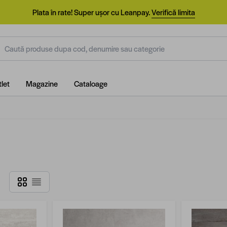
Plata în rate! Super ușor cu Leanpay.
Verifică limita
aută produse dupa cod, denumire sau categorie
let
Magazine
Cataloage
Grilă
Listă