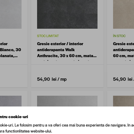
STOC LIMITAT
ÎN STOC
erior
Gresie exterior / interior
Gresie exte
 Bianco, 30
antiderapanta Walk
antiderapa
elanata,
Anthracite, 30 x 60 cm, mata,
60 cm, mat
portelanata, aspect ciment
aspect ci
54,90 lei
/ mp
54,90 lei
ntru cookie-uri
okie-uri. Le folosim pentru a va oferi cea mai buna experienta de navigare. In a
ra functionlitatea website-ului.