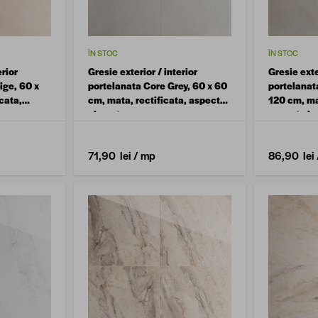
ÎN STOC
ÎN STOC
erior
Gresie exterior / interior
Gresie exte
ige, 60 x
portelanata Core Grey, 60 x 60
portelanat
cata,
cm, mata, rectificata, aspect
120 cm, mat
ciment
aspect ci
71,90 lei
/ mp
86,90 lei