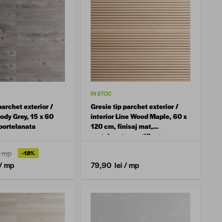
ÎN STOC
parchet exterior /
Gresie tip parchet exterior /
ody Grey, 15 x 60
interior Line Wood Maple, 60 x
portelanata
120 cm, finisaj mat,
portelanata, rectificata
/ mp
-18%
/ mp
79,90 lei
/ mp