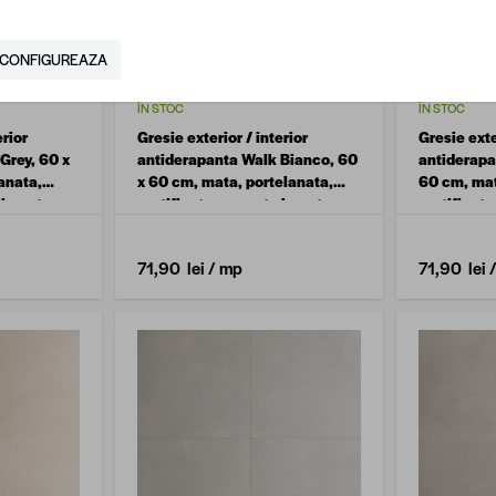
CONFIGUREAZA
ÎN STOC
ÎN STOC
erior
Gresie exterior / interior
Gresie exte
Grey, 60 x
antiderapanta Walk Bianco, 60
antiderapa
anata,
x 60 cm, mata, portelanata,
60 cm, mat
ciment
rectificata, aspect ciment
rectificat
71,90 lei
/ mp
71,90 lei