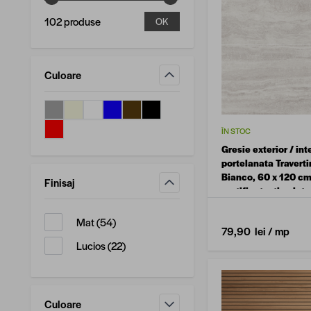
102 produse
OK
Culoare
filtru
ÎN STOC
Gresie exterior / int
portelanata Travert
Bianco, 60 x 120 cm
Finisaj
rectificata, tip piat
filtru
produse disponibile
Mat
(
54
)
79,90 lei
/ mp
produse disponibile
Lucios
(
22
)
Culoare