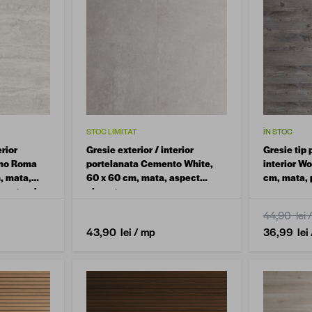
STOC LIMITAT
ÎN STOC
erior
Gresie exterior / interior
Gresie tip 
ino Roma
portelanata Cemento White,
interior Wo
, mata,
60 x 60 cm, mata, aspect
cm, mata, 
ra naturala
ciment
44,90 lei
43,90 lei
/ mp
36,99 lei