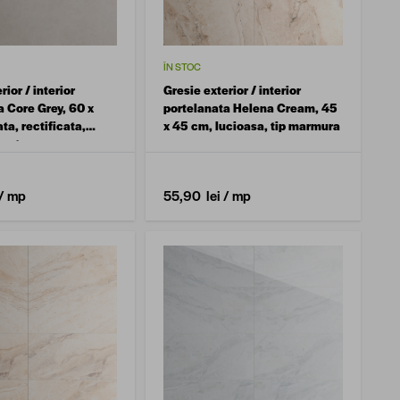
ÎN STOC
rior / interior
Gresie exterior / interior
a Core Grey, 60 x
portelanata Helena Cream, 45
a, rectificata,
x 45 cm, lucioasa, tip marmura
ment
/ mp
55,90 lei
/ mp