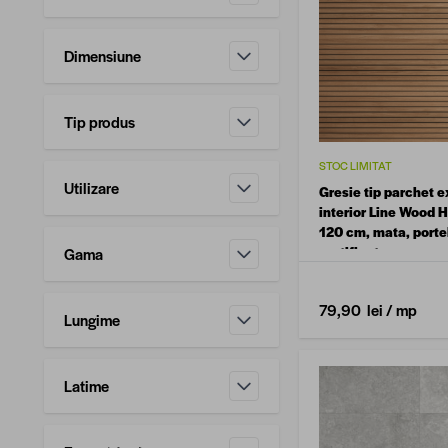
filtru
Dimensiune
filtru
Tip produs
filtru
STOC LIMITAT
Utilizare
Gresie tip parchet ex
filtru
interior Line Wood H
120 cm, mata, porte
rectificata
Gama
filtru
79,90 lei
/ mp
Lungime
filtru
Latime
filtru