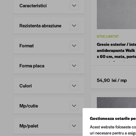
Caracteristici
filtru
Rezistenta abraziune
filtru
STOC LIMITAT
Gresie exterior / int
Format
antiderapanta Walk
filtru
x 60 cm, mata, port
aspect ciment
Forma placa
filtru
54,90 lei
/ mp
Culori
filtru
Mp/cutie
filtru
Gestioneaza setarile pe
Mp/palet
Acest website foloseste co
filtru
uri necesare pentru a asigu