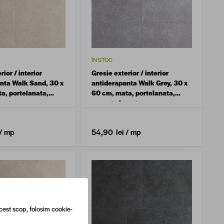
ÎN STOC
rior / interior
Gresie exterior / interior
nta Walk Sand, 30 x
antiderapanta Walk Grey, 30 x
a, portelanata,
60 cm, mata, portelanata,
ment
aspect ciment
/ mp
54,90 lei
/ mp
cest scop, folosim cookie-