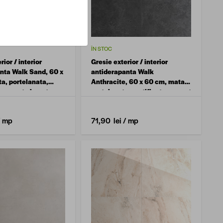
ÎN STOC
rior / interior
Gresie exterior / interior
nta Walk Sand, 60 x
antiderapanta Walk
a, portelanata,
Anthracite, 60 x 60 cm, mata,
a, aspect ciment
portelanata, rectificata, aspect
ciment
/ mp
71,90 lei
/ mp