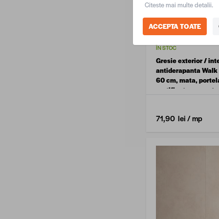
Citeste mai multe detalii.
ACCEPTA TOATE
ÎN STOC
Gresie exterior / int
antiderapanta Walk 
60 cm, mata, portel
rectificata, aspect 
71,90 lei
/ mp