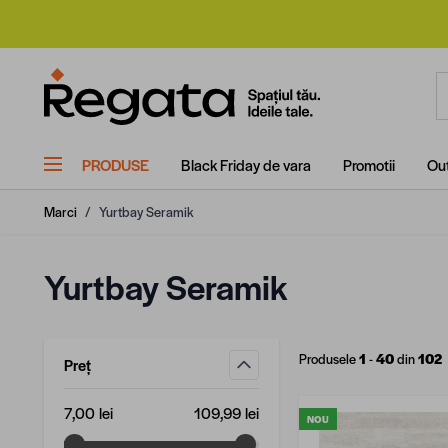
Mergi la Conținut
C
PRODUSE
Black Friday de vara
Promotii
Out
Marci
/
Yurtbay Seramik
Yurtbay Seramik
Produsele
1
-
40
din
102
Preț
filtru
Valoare minimă
Valoare maximă
7,00 lei
109,99 lei
NOU