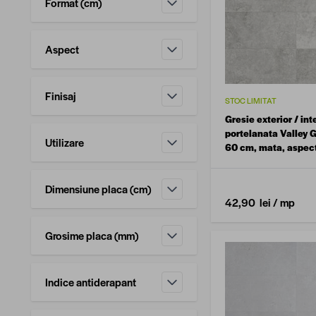
Format (cm)
filtru
Aspect
filtru
Finisaj
STOC LIMITAT
filtru
Gresie exterior / int
portelanata Valley G
Utilizare
60 cm, mata, aspec
filtru
Dimensiune placa (cm)
42,90 lei
/ mp
filtru
Grosime placa (mm)
filtru
Indice antiderapant
filtru