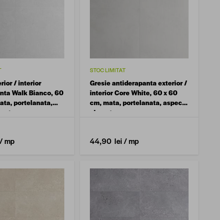
T
STOC LIMITAT
rior / interior
Gresie antiderapanta exterior /
nta Walk Bianco, 60
interior Core White, 60 x 60
ata, portelanata,
cm, mata, portelanata, aspect
ment
ciment
/ mp
44,90 lei
/ mp