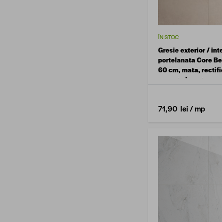
ÎN STOC
Gresie exterior / int
portelanata Core Be
60 cm, mata, rectifi
aspect ciment
71,90 lei
/ mp