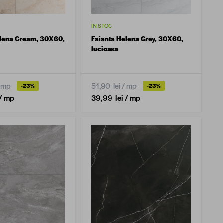
ÎN STOC
elena Cream, 30X60,
Faianta Helena Grey, 30X60,
lucioasa
 mp
51,90 lei
/ mp
-23%
-23%
/ mp
39,99 lei
/ mp