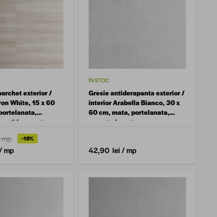
ÎN STOC
parchet exterior /
Gresie antiderapanta exterior /
ron White, 15 x 60
interior Arabella Bianco, 30 x
portelanata,
60 cm, mata, portelanata,
, antiderapanta
aspect ciment
/ mp
-18%
/ mp
42,90 lei
/ mp