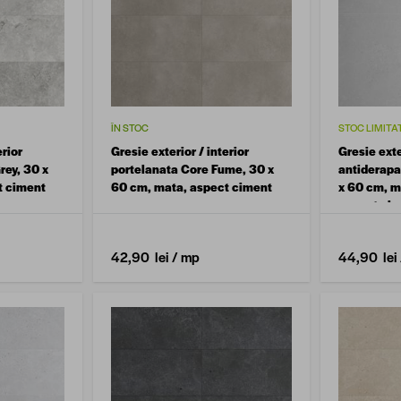
ÎN STOC
STOC LIMITA
erior
Gresie exterior / interior
Gresie exte
rey, 30 x
portelanata Core Fume, 30 x
antiderapa
t ciment
60 cm, mata, aspect ciment
x 60 cm, m
aspect ci
42,90 lei
/ mp
44,90 lei