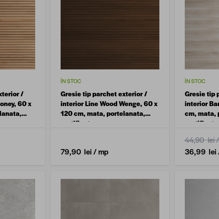
ÎN STOC
ÎN STOC
terior /
Gresie tip parchet exterior /
Gresie tip 
oney, 60 x
interior Line Wood Wenge, 60 x
interior Ba
lanata,
120 cm, mata, portelanata,
cm, mata, 
rectificata
rectificata
44,90 lei
79,90 lei
/ mp
36,99 lei