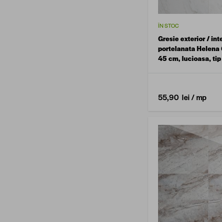
ÎN STOC
Gresie exterior / int
portelanata Helena 
45 cm, lucioasa, ti
55,90 lei
/ mp