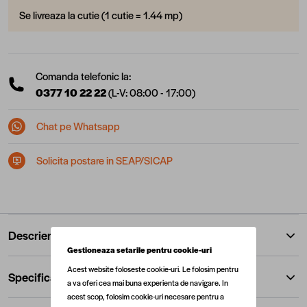
Se livreaza la cutie (1 cutie = 1.44 mp)
Comanda telefonic la:
0377 10 22 22
(L-V: 08:00 - 17:00)
Chat pe Whatsapp
Solicita postare in SEAP/SICAP
Descriere
Gestioneaza setarile pentru cookie-uri
Acest website foloseste cookie-uri. Le folosim pentru
Specificatii
a va oferi cea mai buna experienta de navigare. In
acest scop, folosim cookie-uri necesare pentru a