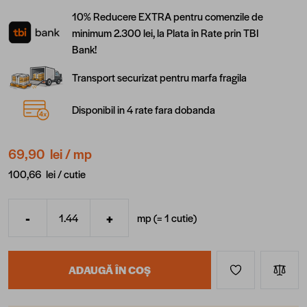
10% Reducere EXTRA pentru comenzile de
minimum 2.300 lei, la Plata în Rate prin TBI
Bank!
Transport securizat pentru marfa fragila
Disponibil in 4 rate fara dobanda
69,90 lei
/ mp
100,66 lei /
cutie
-
+
mp (=
1
cutie
)
Cantitate
ADAUGĂ ÎN COȘ