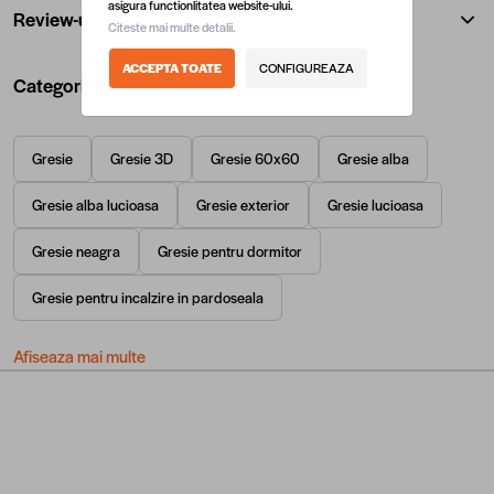
asigura functionlitatea website-ului.
Review-uri
Citeste mai multe detalii.
ACCEPTA TOATE
CONFIGUREAZA
Categorii utile
Gresie
Gresie 3D
Gresie 60x60
Gresie alba
Gresie alba lucioasa
Gresie exterior
Gresie lucioasa
Gresie neagra
Gresie pentru dormitor
Gresie pentru incalzire in pardoseala
Afiseaza mai multe