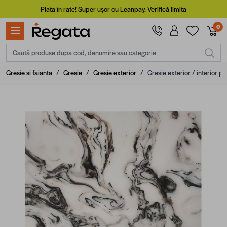
Mergi la Conținut
Plata în rate! Super ușor cu Leanpay.
Verifică limita
0
Caută produse dupa cod, denumire sau categorie
Gresie si faianta
/
Gresie
/
Gresie exterior
/
Gresie exterior / interior p