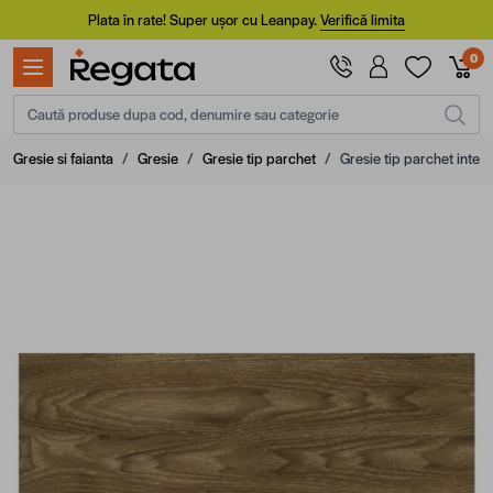
Mergi la Conținut
Plata în rate! Super ușor cu Leanpay.
Verifică limita
0
Caută produse dupa cod, denumire sau categorie
Gresie si faianta
/
Gresie
/
Gresie tip parchet
/
Gresie tip parchet inter