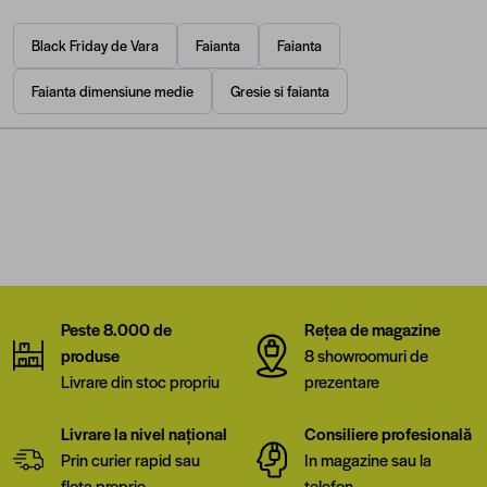
Black Friday de Vara
Faianta
Faianta
Faianta dimensiune medie
Gresie si faianta
Peste 8.000 de
Rețea de magazine
produse
8 showroomuri de
Livrare din stoc propriu
prezentare
Livrare la nivel național
Consiliere profesională
Prin curier rapid sau
In magazine sau la
flota proprie
telefon