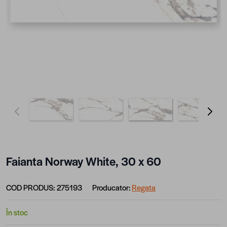
View larger image
View larger image
View larger image
View lar
Faianta Norway White, 30 x 60
COD PRODUS:
275193
Producator:
Regata
În stoc