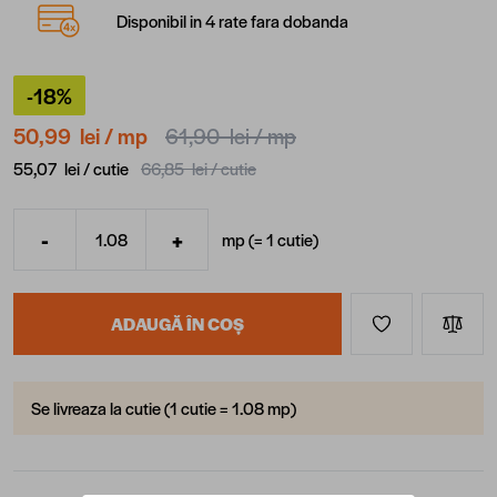
Disponibil in 4 rate fara dobanda
-18%
50,99 lei
/ mp
61,90 lei
/ mp
55,07 lei /
cutie
66,85 lei /
cutie
-
+
mp (=
1
cutie
)
Cantitate
ADAUGĂ ÎN COȘ
Se livreaza la cutie (1 cutie = 1.08 mp)