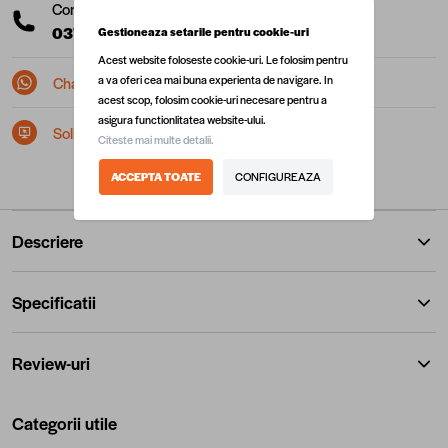
Comanda telefonic la:
0377 10 22 22
(L-V: 08:00 - 17:00)
Gestioneaza setarile pentru cookie-uri
Acest website foloseste cookie-uri. Le folosim pentru
a va oferi cea mai buna experienta de navigare. In
Chat pe Whatsapp
acest scop, folosim cookie-uri necesare pentru a
asigura functionlitatea website-ului.
Solicita postare in SEAP/SICAP
Citeste mai multe detalii.
ACCEPTA TOATE
CONFIGUREAZA
Descriere
Specificatii
Review-uri
Categorii utile