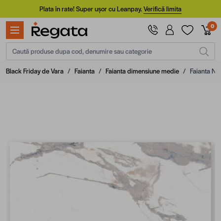
Mergi la Conținut
Plata în rate! Super ușor cu Leanpay.
Verifică limita
0
Caută produse dupa cod, denumire sau categorie
Black Friday de Vara
/
Faianta
/
Faianta dimensiune medie
/
Faianta No