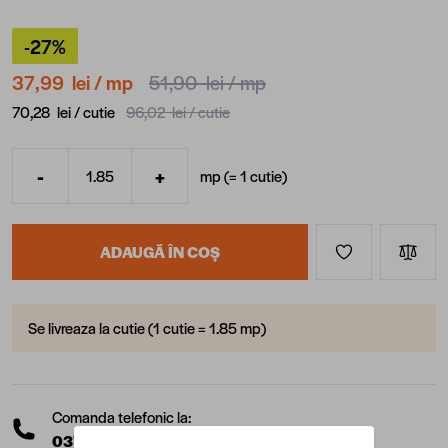
-27%
37,99 lei
/ mp
51,90 lei
/ mp
70,28 lei /
cutie
96,02 lei /
cutie
-
+
mp (=
1
cutie
)
Cantitate
ADAUGĂ ÎN COȘ
Se livreaza la cutie (1 cutie = 1.85 mp)
Comanda telefonic la:
0377 10 22 22
(L-V: 08:00 - 17:00)