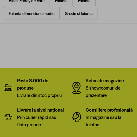
Black Friday de Vara
Faianta
Faianta
Faianta dimensiune medie
Gresie si faianta
Peste 8.000 de
Rețea de magazine
produse
8 showroomuri de
Livrare din stoc propriu
prezentare
Livrare la nivel național
Consiliere profesională
Prin curier rapid sau
In magazine sau la
flota proprie
telefon