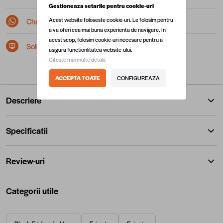
Gestioneaza setarile pentru cookie-uri
Acest website foloseste cookie-uri. Le folosim pentru
Chat pe Whatsapp
a va oferi cea mai buna experienta de navigare. In
acest scop, folosim cookie-uri necesare pentru a
Solicita postare in SEAP/SICAP
asigura functionlitatea website-ului.
Citeste mai multe detalii.
ACCEPTA TOATE
CONFIGUREAZA
Descriere
Specificatii
Review-uri
Categorii utile