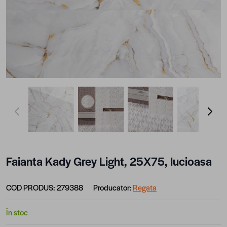
View larger image
View larger image
View larger image
View lar
Faianta Kady Grey Light, 25X75, lucioasa
COD PRODUS:
279388
Producator:
Regata
În stoc