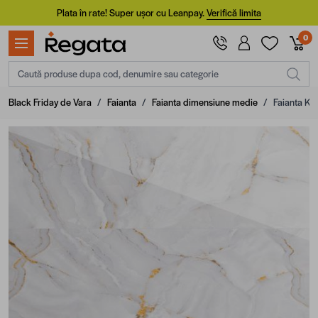
Mergi la Conținut
Plata în rate! Super ușor cu Leanpay.
Verifică limita
0
Caută produse dupa cod, denumire sau categorie
Black Friday de Vara
/
Faianta
/
Faianta dimensiune medie
/
Faianta Ka