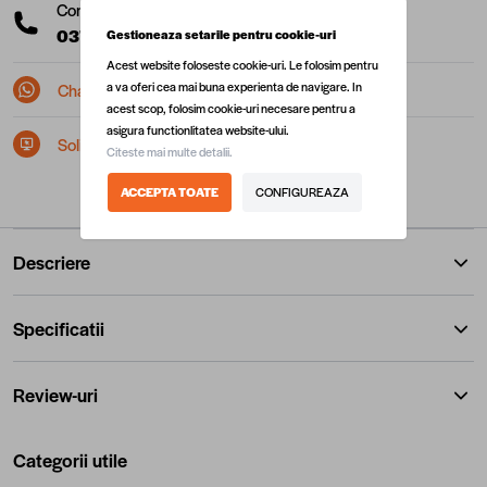
Comanda telefonic la:
0377 10 22 22
(L-V: 08:00 - 17:00)
Gestioneaza setarile pentru cookie-uri
Acest website foloseste cookie-uri. Le folosim pentru
a va oferi cea mai buna experienta de navigare. In
Chat pe Whatsapp
acest scop, folosim cookie-uri necesare pentru a
asigura functionlitatea website-ului.
Solicita postare in SEAP/SICAP
Citeste mai multe detalii.
ACCEPTA TOATE
CONFIGUREAZA
Descriere
Specificatii
Review-uri
Categorii utile