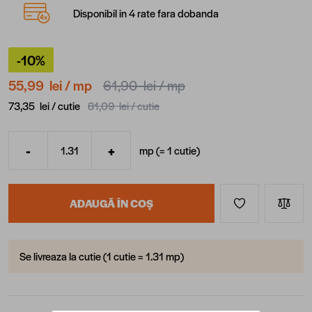
Disponibil in 4 rate fara dobanda
-10%
55,99 lei
/ mp
61,90 lei
/ mp
73,35 lei /
cutie
81,09 lei /
cutie
-
+
mp (=
1
cutie
)
Cantitate
ADAUGĂ ÎN COȘ
Se livreaza la cutie (1 cutie = 1.31 mp)