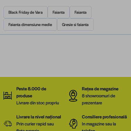
Black Friday de Vara
Faianta
Faianta
Faianta dimensiune medie
Gresie si faianta
Peste 8.000 de
Rețea de magazine
produse
8 showroomuri de
Livrare din stoc propriu
prezentare
Livrare la nivel național
Consiliere profesională
Prin curier rapid sau
In magazine sau la
flota proprie
telefon